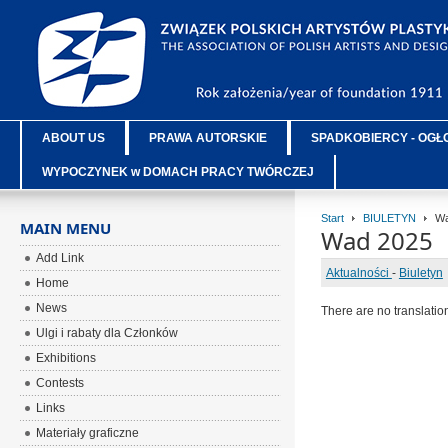
ABOUT US
PRAWA AUTORSKIE
SPADKOBIERCY - OGŁ
WYPOCZYNEK w DOMACH PRACY TWÓRCZEJ
Start
BIULETYN
Wa
MAIN MENU
Wad 2025
Add Link
Aktualności
-
Biuletyn
Home
News
There are no translatio
Ulgi i rabaty dla Członków
Exhibitions
Contests
Links
Materiały graficzne