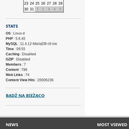
23
24
25
26
27
28
29
30
31
1
2
3
4
5
STATS
OS
: Linux d
PHP
: 5.6.40
MySQL
: 11.4.12-MariaDB-cll-lve
Time
: 09:55
Caching
: Disabled
GZIP
: Disabled
Members
: 7
Content
: 786
Web Links
: 74
Content View Hits
: 20006236
BĄDŹ NA BIEŻĄCO
NEWS
MOST VIEWED