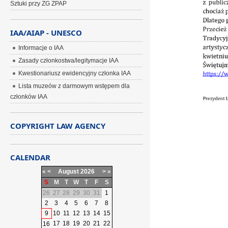
Sztuki przy ZG ZPAP
IAA/AIAP - UNESCO
Informacje o IAA
Zasady członkostwa/legitymacje IAA
Kwestionariusz ewidencyjny członka IAA
Lista muzeów z darmowym wstępem dla
członków IAA
COPYRIGHT LAW AGENCY
CALENDAR
«
<
August
2026
>
»
S
M
T
W
T
F
S
26
27
28
29
30
31
1
2
3
4
5
6
7
8
9
10
11
12
13
14
15
17
18
19
20
21
22
16