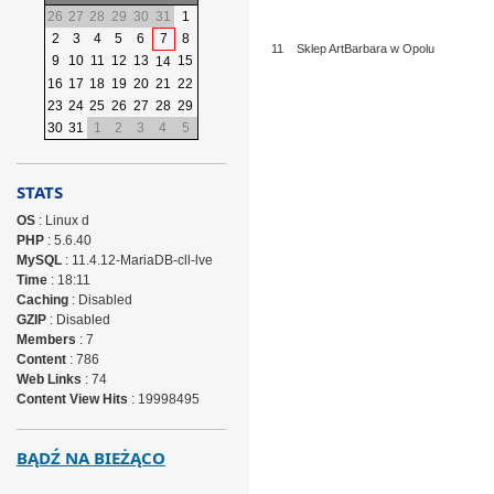
26
27
28
29
30
31
1
2
3
4
5
6
7
8
11
Sklep ArtBarbara w Opolu
9
10
11
12
13
15
14
16
17
18
19
20
21
22
23
24
25
26
27
28
29
30
31
1
2
3
4
5
STATS
OS
: Linux d
PHP
: 5.6.40
MySQL
: 11.4.12-MariaDB-cll-lve
Time
: 18:11
Caching
: Disabled
GZIP
: Disabled
Members
: 7
Content
: 786
Web Links
: 74
Content View Hits
: 19998495
BĄDŹ NA BIEŻĄCO