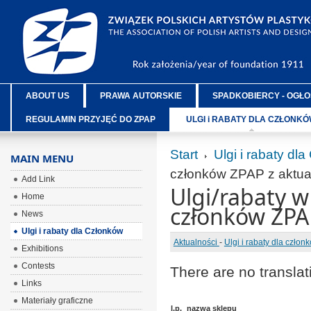
ABOUT US
PRAWA AUTORSKIE
SPADKOBIERCY - OGŁO
REGULAMIN PRZYJĘĆ DO ZPAP
ULGI i RABATY DLA CZŁONK
Start
Ulgi i rabaty dl
MAIN MENU
członków ZPAP z aktual
Add Link
Ulgi/rabaty w
Home
członków ZPAP
News
Ulgi i rabaty dla Członków
Aktualności
-
Ulgi i rabaty dla człon
Exhibitions
Contests
There are no translat
Links
Materiały graficzne
l.p.
nazwa sklepu