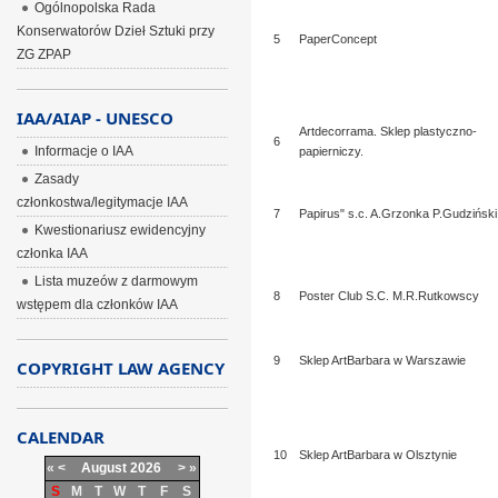
Ogólnopolska Rada
Konserwatorów Dzieł Sztuki przy
5
PaperConcept
ZG ZPAP
IAA/AIAP - UNESCO
Artdecorrama. Sklep plastyczno-
6
Informacje o IAA
papierniczy.
Zasady
członkostwa/legitymacje IAA
7
Papirus" s.c. A.Grzonka P.Gudziński
Kwestionariusz ewidencyjny
członka IAA
Lista muzeów z darmowym
8
Poster Club S.C. M.R.Rutkowscy
wstępem dla członków IAA
9
Sklep ArtBarbara w Warszawie
COPYRIGHT LAW AGENCY
CALENDAR
10
Sklep ArtBarbara w Olsztynie
«
<
August
2026
>
»
S
M
T
W
T
F
S