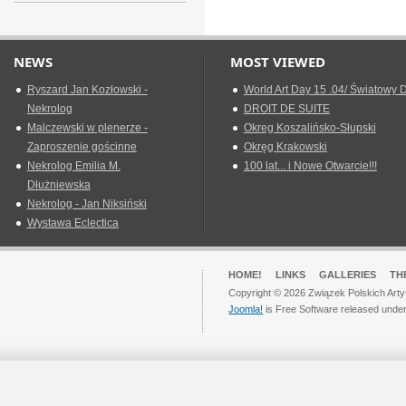
NEWS
MOST VIEWED
Ryszard Jan Kozłowski -
World Art Day 15 .04/ Światowy D
Nekrolog
DROIT DE SUITE
Malczewski w plenerze -
Okreg Koszalińsko-Słupski
Zaproszenie gościnne
Okręg Krakowski
Nekrolog Emilia M.
100 lat... i Nowe Otwarcie!!!
Dłużniewska
Nekrolog - Jan Niksiński
Wystawa Eclectica
HOME!
LINKS
GALLERIES
TH
Copyright © 2026 Związek Polskich Arty
Joomla!
is Free Software released unde