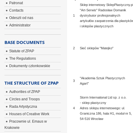
Patronat
Sklep internetowy SklepPlastyczny.p
Contacts
"Art-Serwis" Radosław Domanik
1
dystrybutor profesjonalnych
Odeszli od nas
artykułów zaopatrzenia dla plastykó
Administrator
i sklepów plastycznych
BASE DOCUMENTS
2
Sieć sklepów "Matejko"
Statute of ZPAP
The Regulations
Dokumenty członkowskie
"Akademia Sztuk Plastycznych
3
THE STRUCTURE OF ZPAP
Agart"
Authorities of ZPAP
Storm International Ltd sp. z o.o.
Circles and Troops
- sklep plastyczny
Rada Artystyczna
4
Adres sklepu internetowego: ul.
Graniczna 186, hala H1, moduł nr 5,
Houses of Creative Work
54-516 Wrocław
Pracownie ul. Emaus w
Krakowie