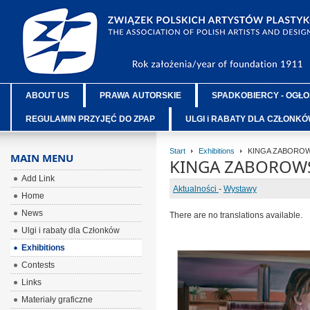
ABOUT US
PRAWA AUTORSKIE
SPADKOBIERCY - OGŁO
REGULAMIN PRZYJĘĆ DO ZPAP
ULGI i RABATY DLA CZŁONK
Start
Exhibitions
KINGA ZABOROW
MAIN MENU
KINGA ZABOROWS
Add Link
Aktualności
-
Wystawy
Home
News
There are no translations available.
Ulgi i rabaty dla Członków
Exhibitions
Contests
Links
Materiały graficzne