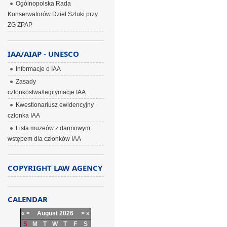
Ogólnopolska Rada
Konserwatorów Dzieł Sztuki przy
ZG ZPAP
IAA/AIAP - UNESCO
Informacje o IAA
Zasady
członkostwa/legitymacje IAA
Kwestionariusz ewidencyjny
członka IAA
Lista muzeów z darmowym
wstępem dla członków IAA
COPYRIGHT LAW AGENCY
CALENDAR
«
<
August
2026
>
»
S
M
T
W
T
F
S