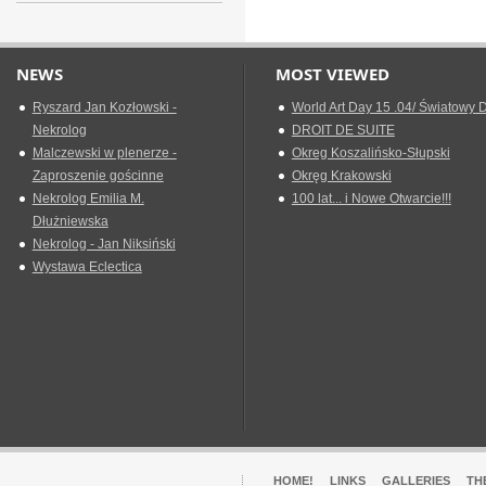
NEWS
MOST VIEWED
Ryszard Jan Kozłowski -
World Art Day 15 .04/ Światowy D
Nekrolog
DROIT DE SUITE
Malczewski w plenerze -
Okreg Koszalińsko-Słupski
Zaproszenie gościnne
Okręg Krakowski
Nekrolog Emilia M.
100 lat... i Nowe Otwarcie!!!
Dłużniewska
Nekrolog - Jan Niksiński
Wystawa Eclectica
HOME!
LINKS
GALLERIES
TH