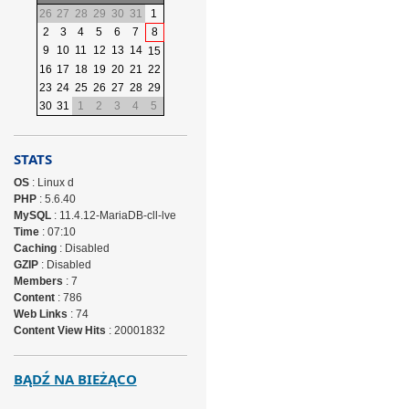
26
27
28
29
30
31
1
2
3
4
5
6
7
8
9
10
11
12
13
14
15
16
17
18
19
20
21
22
23
24
25
26
27
28
29
30
31
1
2
3
4
5
STATS
OS
: Linux d
PHP
: 5.6.40
MySQL
: 11.4.12-MariaDB-cll-lve
Time
: 07:10
Caching
: Disabled
GZIP
: Disabled
Members
: 7
Content
: 786
Web Links
: 74
Content View Hits
: 20001832
BĄDŹ NA BIEŻĄCO