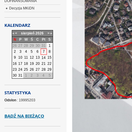
DOFINANSOWANIA
Decyzja MKiDN
KALENDARZ
«
<
sierpień
2026
>
»
N
P
W
Ś
C
Pt
S
26
27
28
29
30
31
1
2
3
4
5
6
7
8
9
10
11
12
13
15
14
16
17
18
19
20
21
22
23
24
25
26
27
28
29
30
31
1
2
3
4
5
STATYSTYKA
Odsłon
: 19995203
BĄDŹ NA BIEŻĄCO