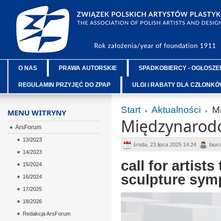
O NAS
PRAWA AUTORSKIE
SPADKOBIERCY - OGŁOSZE
REGULAMIN PRZYJĘĆ DO ZPAP
ULGI i RABATY DLA CZŁONK
Start
Aktualności
Mi
MENU WITRYNY
Międzynarodo
ArsForum
13/2023
środa, 23 lipca 2025 14:24
biuro
14/2023
call for artists
15/2024
sculpture sy
16/2024
17/2025
18/2026
Redakcja ArsForum