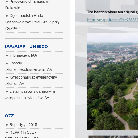
Pracownie ul. Emaus w
Krakowie
Ogólnopolska Rada
Konserwatorów Dzieł Sztuki przy
ZG ZPAP
IAA/AIAP - UNESCO
Informacje o IAA
Zasady
członkostwa/legitymacje IAA
Kwestionariusz ewidencyjny
członka IAA
Lista muzeów z darmowym
wstępem dla członków IAA
OZZ
Repartycje 2015
REPARTYCJE -