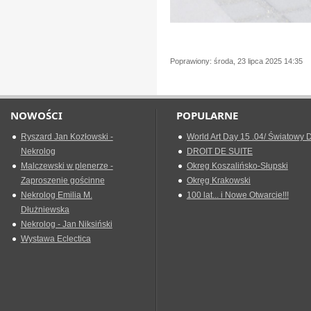
Poprawiony: środa, 23 lipca 2025 14:35
NOWOŚCI
POPULARNE
Ryszard Jan Kozłowski -
World Art Day 15 .04/ Światowy D
Nekrolog
DROIT DE SUITE
Malczewski w plenerze -
Okreg Koszalińsko-Słupski
Zaproszenie gościnne
Okręg Krakowski
Nekrolog Emilia M.
100 lat... i Nowe Otwarcie!!!
Dłużniewska
Nekrolog - Jan Niksiński
Wystawa Eclectica