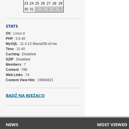
23
24
25
26
27
28
29
30
31
1
2
3
4
5
STATS
OS
: Linux d
PHP
: 5.6.40
MySQL
: 11.4.12-MariaDB-cll-lve
Time
: 11:40
Caching
: Disabled
GZIP
: Disabled
Members
: 7
Content
: 786
Web Links
: 74
Content View Hits
: 19990821
BĄDŹ NA BIEŻĄCO
NEWS
MOST VIEWED