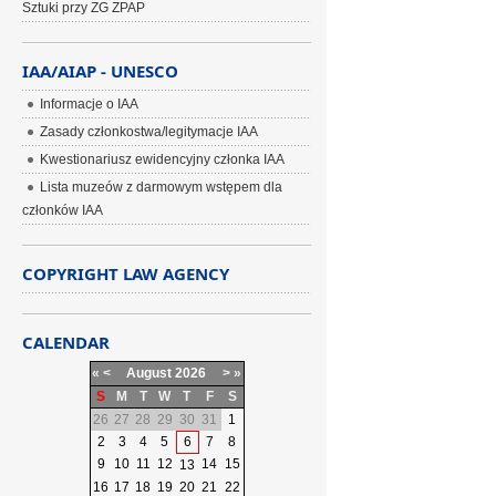
Sztuki przy ZG ZPAP
IAA/AIAP - UNESCO
Informacje o IAA
Zasady członkostwa/legitymacje IAA
Kwestionariusz ewidencyjny członka IAA
Lista muzeów z darmowym wstępem dla
członków IAA
COPYRIGHT LAW AGENCY
CALENDAR
«
<
August
2026
>
»
S
M
T
W
T
F
S
26
27
28
29
30
31
1
2
3
4
5
6
7
8
9
10
11
12
14
15
13
16
17
18
19
20
21
22