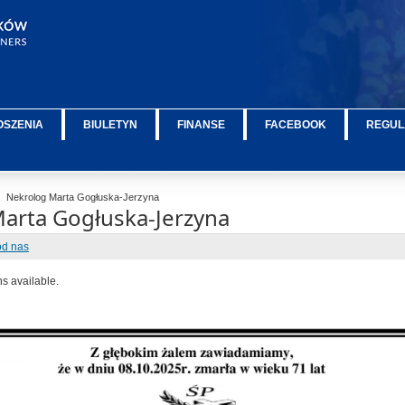
OSZENIA
BIULETYN
FINANSE
FACEBOOK
REGUL
Nekrolog Marta Gogłuska-Jerzyna
arta Gogłuska-Jerzyna
od nas
ns available.