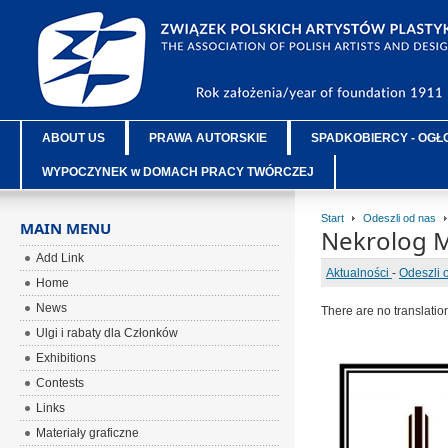
ABOUT US
PRAWA AUTORSKIE
SPADKOBIERCY - OGŁ
WYPOCZYNEK w DOMACH PRACY TWÓRCZEJ
Start
Odeszli od nas
MAIN MENU
Nekrolog M
Add Link
Aktualności
-
Odeszli 
Home
News
There are no translatio
Ulgi i rabaty dla Członków
Exhibitions
Contests
Links
Materiały graficzne