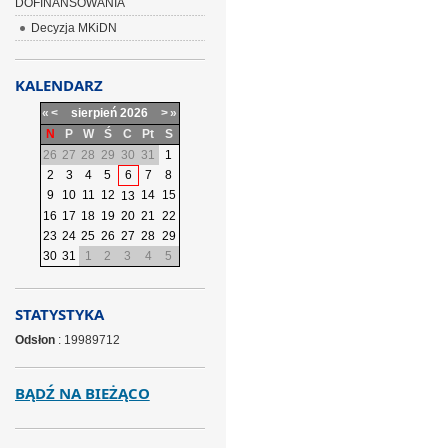
DOFINANSOWANIA
Decyzja MKiDN
KALENDARZ
«
<
sierpień
2026
>
»
N
P
W
Ś
C
Pt
S
26
27
28
29
30
31
1
2
3
4
5
6
7
8
9
10
11
12
14
15
13
16
17
18
19
20
21
22
23
24
25
26
27
28
29
30
31
1
2
3
4
5
STATYSTYKA
Odsłon
: 19989712
BĄDŹ NA BIEŻĄCO