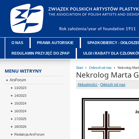
O NAS
PRAWA AUTORSKIE
SPADKOBIERCY - OGŁOSZE
REGULAMIN PRZYJĘĆ DO ZPAP
ULGI i RABATY DLA CZŁONK
Start
Odeszli od nas
Nekrolog Mart
MENU WITRYNY
Nekrolog Marta G
ArsForum
Aktualności
-
Odeszli od nas
13/2023
14/2023
15/2024
16/2024
17/2025
18/2026
Redakcja ArsForum