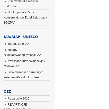
Pracownie ul. Emaus w
Krakowie
Ogólnopolska Rada
Konserwatorów Dzieł Sztuki przy
ZG ZPAP
IAA/AIAP - UNESCO
Informacje o IAA
Zasady
członkostwa/legitymacje IAA
Kwestionariusz ewidencyjny
członka IAA
Lista muzeów z darmowym
wstępem dla członków IAA
OZZ
Repartycje 2015
REPARTYCJE -