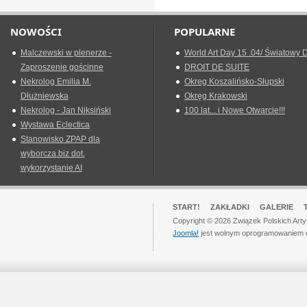
NOWOŚCI
POPULARNE
Malczewski w plenerze -
World Art Day 15 .04/ Światowy D
Zaproszenie gościnne
DROIT DE SUITE
Nekrolog Emilia M.
Okreg Koszalińsko-Słupski
Dłużniewska
Okręg Krakowski
Nekrolog - Jan Niksiński
100 lat... i Nowe Otwarcie!!!
Wystawa Eclectica
Stanowisko ZPAP dla
wyborcza.biz dot.
wykorzystanie AI
START!
ZAKŁADKI
GALERIE
Copyright © 2026 Związek Polskich Art
Joomla!
jest wolnym oprogramowaniem 