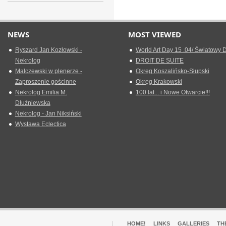
NEWS
MOST VIEWED
Ryszard Jan Kozłowski -
World Art Day 15 .04/ Światowy D
Nekrolog
DROIT DE SUITE
Malczewski w plenerze -
Okreg Koszalińsko-Słupski
Zaproszenie gościnne
Okręg Krakowski
Nekrolog Emilia M.
100 lat... i Nowe Otwarcie!!!
Dłużniewska
Nekrolog - Jan Niksiński
Wystawa Eclectica
HOME!
LINKS
GALLERIES
TH