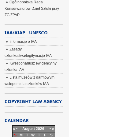
Ogólnopolska Rada
Konserwatorów Dzieł Sztuki przy
ZG ZPAP
IAA/AIAP - UNESCO
Informacje o IAA
Zasady
członkostwa/legitymacje IAA
Kwestionariusz ewidencyjny
członka IAA
Lista muzeów z darmowym
wstępem dla członków IAA
COPYRIGHT LAW AGENCY
CALENDAR
«
<
August
2026
>
»
S
M
T
W
T
F
S