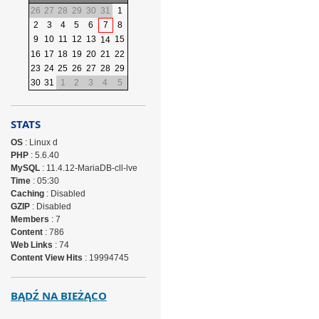
26
27
28
29
30
31
1
2
3
4
5
6
7
8
9
10
11
12
13
15
14
16
17
18
19
20
21
22
23
24
25
26
27
28
29
30
31
1
2
3
4
5
STATS
OS
: Linux d
PHP
: 5.6.40
MySQL
: 11.4.12-MariaDB-cll-lve
Time
: 05:30
Caching
: Disabled
GZIP
: Disabled
Members
: 7
Content
: 786
Web Links
: 74
Content View Hits
: 19994745
BĄDŹ NA BIEŻĄCO