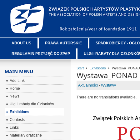
ABOUT US
PRAWA AUTORSKIE
SPADKOBIERCY - OGŁO
REGULAMIN PRZYJĘĆ DO ZPAP
ULGI i RABATY DLA CZŁONK
Start
Exhibitions
Wystawa_PONAD 1
MAIN MENU
Wystawa_PONAD 1
Add Link
Aktualności
-
Wystawy
Home
News
There are no translations available.
Ulgi i rabaty dla Członków
Exhibitions
Contests
Links
Materiały graficzne