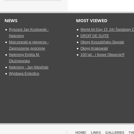
NEWS
MOST VIEWED
Ryszard Jan Kozłowski -
World Art Day 15 .04/ Światowy D
Nekrolog
DROIT DE SUITE
Malczewski w plenerze -
Okreg Koszalińsko-Słupski
Zaproszenie gościnne
Okręg Krakowski
Nekrolog Emilia M.
100 lat... i Nowe Otwarcie!!!
Dłużniewska
Nekrolog - Jan Niksiński
Wystawa Eclectica
HOME!
LINKS
GALLERIES
TH