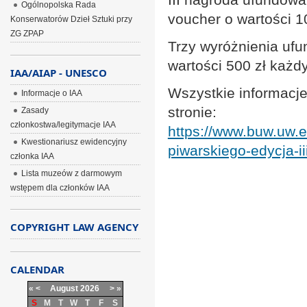
Ogólnopolska Rada
voucher o wartości 10
Konserwatorów Dzieł Sztuki przy
ZG ZPAP
Trzy wyróżnienia ufu
wartości 500 zł każdy
IAA/AIAP - UNESCO
Wszystkie informacje
Informacje o IAA
stronie:
Zasady
członkostwa/legitymacje IAA
https://www.buw.uw.ed
Kwestionariusz ewidencyjny
piwarskiego-edycja-iii
członka IAA
Lista muzeów z darmowym
wstępem dla członków IAA
COPYRIGHT LAW AGENCY
CALENDAR
«
<
August
2026
>
»
S
M
T
W
T
F
S