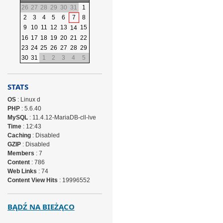
26
27
28
29
30
31
1
2
3
4
5
6
7
8
9
10
11
12
13
15
14
16
17
18
19
20
21
22
23
24
25
26
27
28
29
30
31
1
2
3
4
5
STATS
OS
: Linux d
PHP
: 5.6.40
MySQL
: 11.4.12-MariaDB-cll-lve
Time
: 12:43
Caching
: Disabled
GZIP
: Disabled
Members
: 7
Content
: 786
Web Links
: 74
Content View Hits
: 19996552
BĄDŹ NA BIEŻĄCO