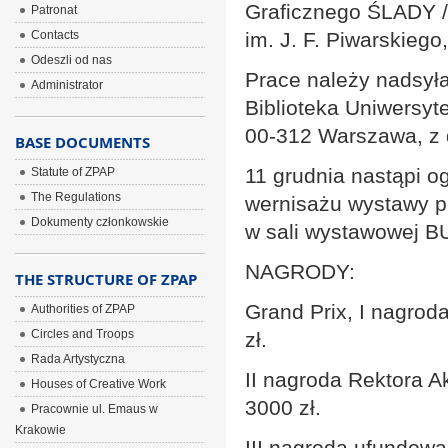
Graficznego ŚLADY 
Patronat
Contacts
im. J. F. Piwarskieg
Odeszli od nas
Prace należy nadsyła
Administrator
Biblioteka Uniwersyt
00-312 Warszawa, z
BASE DOCUMENTS
11 grudnia nastąpi o
Statute of ZPAP
The Regulations
wernisażu wystawy 
Dokumenty członkowskie
w sali wystawowej B
NAGRODY:
THE STRUCTURE OF ZPAP
Grand Prix, I nagrod
Authorities of ZPAP
Circles and Troops
zł.
Rada Artystyczna
II nagroda Rektora A
Houses of Creative Work
3000 zł.
Pracownie ul. Emaus w
Krakowie
III nagroda ufundowa