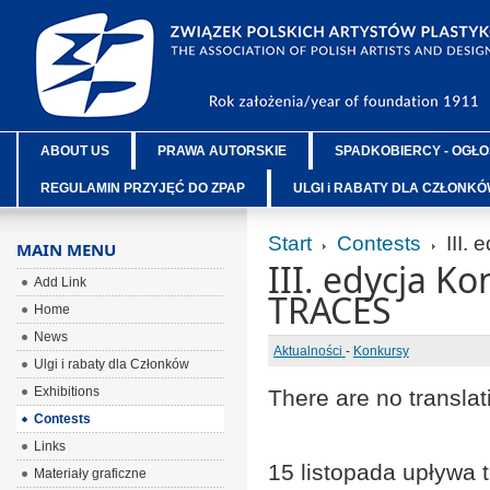
ABOUT US
PRAWA AUTORSKIE
SPADKOBIERCY - OGŁO
REGULAMIN PRZYJĘĆ DO ZPAP
ULGI i RABATY DLA CZŁONK
Start
Contests
III.
MAIN MENU
III. edycja K
Add Link
TRACES
Home
News
Aktualności
-
Konkursy
Ulgi i rabaty dla Członków
Exhibitions
There are no translat
Contests
Links
15 listopada upływa t
Materiały graficzne