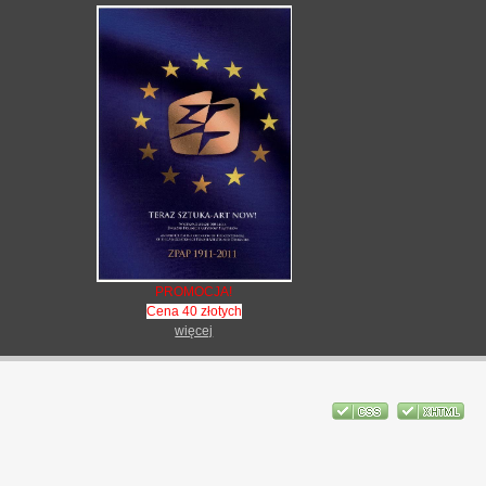
PROMOCJA!
Cena 40 złotych
więcej