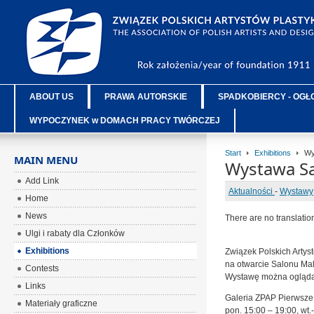
ABOUT US
PRAWA AUTORSKIE
SPADKOBIERCY - OGŁ
WYPOCZYNEK w DOMACH PRACY TWÓRCZEJ
Start
Exhibitions
Wys
MAIN MENU
Wystawa Sa
Add Link
Aktualności
-
Wystawy
Home
News
There are no translatio
Ulgi i rabaty dla Członków
Exhibitions
Związek Polskich Artys
na otwarcie Salonu Mal
Contests
Wystawę można oglądać
Links
Galeria ZPAP Pierwsze 
Materiały graficzne
pon. 15:00 – 19:00, wt.-