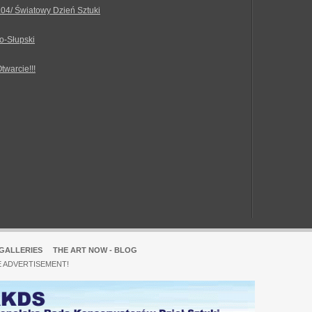
.04/ Światowy Dzień Sztuki
o-Słupski
Otwarcie!!!
GALLERIES
THE ART NOW - BLOG
E ADVERTISEMENT!