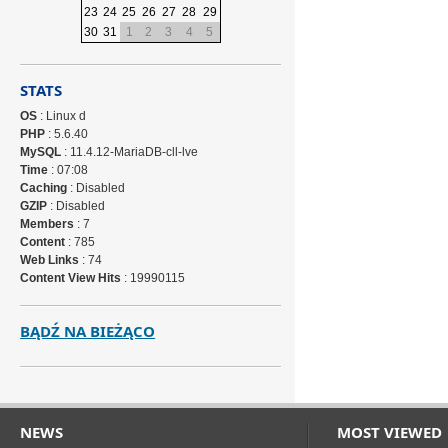
23
24
25
26
27
28
29
30
31
1
2
3
4
5
STATS
OS
: Linux d
PHP
: 5.6.40
MySQL
: 11.4.12-MariaDB-cll-lve
Time
: 07:08
Caching
: Disabled
GZIP
: Disabled
Members
: 7
Content
: 785
Web Links
: 74
Content View Hits
: 19990115
BĄDŹ NA BIEŻĄCO
NEWS
MOST VIEWED