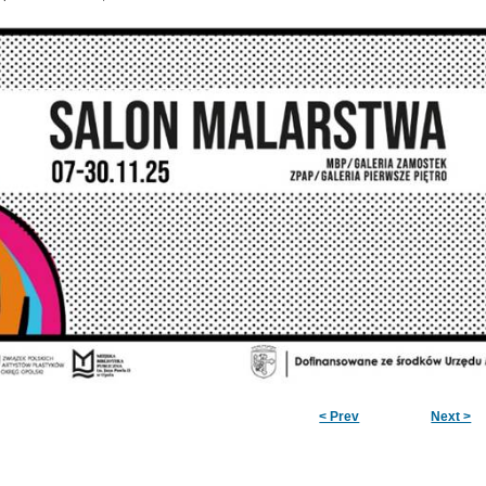
< Prev
Next >