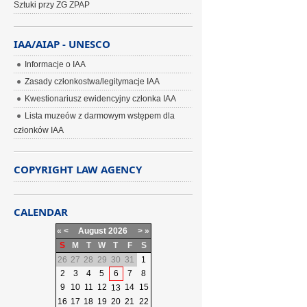
Sztuki przy ZG ZPAP
IAA/AIAP - UNESCO
Informacje o IAA
Zasady członkostwa/legitymacje IAA
Kwestionariusz ewidencyjny członka IAA
Lista muzeów z darmowym wstępem dla
członków IAA
COPYRIGHT LAW AGENCY
CALENDAR
«
<
August
2026
>
»
S
M
T
W
T
F
S
26
27
28
29
30
31
1
2
3
4
5
6
7
8
9
10
11
12
14
15
13
16
17
18
19
20
21
22