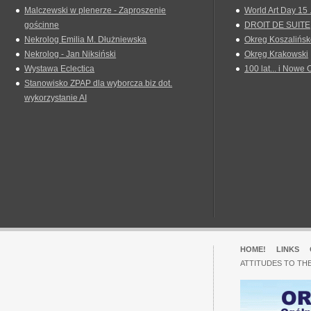
Malczewski w plenerze - Zaproszenie
World Art Day 15 
gościnne
DROIT DE SUITE
Nekrolog Emilia M. Dłużniewska
Okreg Koszalińsk
Nekrolog - Jan Niksiński
Okręg Krakowski
Wystawa Eclectica
100 lat... i Nowe 
Stanowisko ZPAP dla wyborcza.biz dot.
wykorzystanie AI
HOME!
LINKS
ATTITUDES TO TH