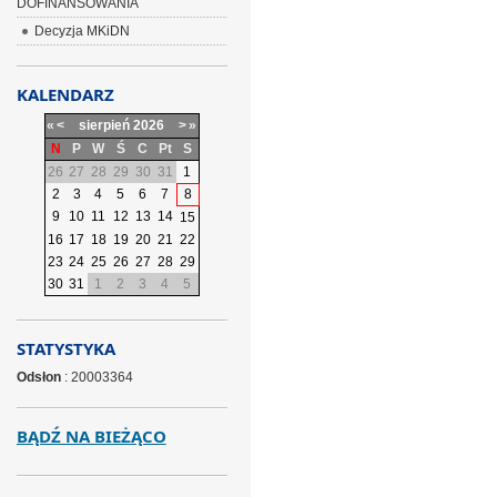
DOFINANSOWANIA
Decyzja MKiDN
KALENDARZ
«
<
sierpień
2026
>
»
N
P
W
Ś
C
Pt
S
26
27
28
29
30
31
1
2
3
4
5
6
7
8
9
10
11
12
13
14
15
16
17
18
19
20
21
22
23
24
25
26
27
28
29
30
31
1
2
3
4
5
STATYSTYKA
Odsłon
: 20003364
BĄDŹ NA BIEŻĄCO