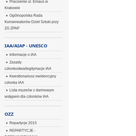
Pracownie ul. Emaus w
Krakowie
Ogólnopolska Rada
Konserwatorów Dzieł Sztuki przy
ZG ZPAP
IAA/AIAP - UNESCO
Informacje o IAA
Zasady
członkostwa/legitymacje IAA
Kwestionariusz ewidencyjny
członka IAA
Lista muzeów z darmowym
wstępem dla członków IAA
OZZ
Repartycje 2015
REPARTYCJE -