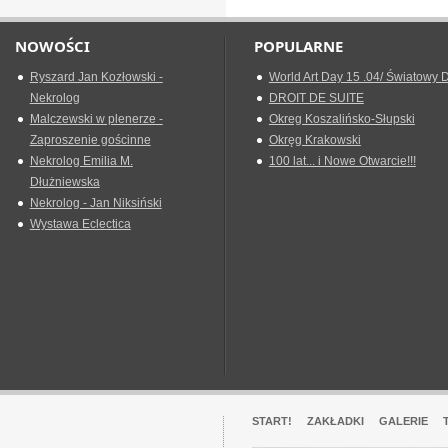
NOWOŚCI
POPULARNE
Ryszard Jan Kozłowski -
World Art Day 15 .04/ Światowy D
Nekrolog
DROIT DE SUITE
Malczewski w plenerze -
Okreg Koszalińsko-Słupski
Zaproszenie gościnne
Okręg Krakowski
Nekrolog Emilia M.
100 lat... i Nowe Otwarcie!!!
Dłużniewska
Nekrolog - Jan Niksiński
Wystawa Eclectica
START!
ZAKŁADKI
GALERIE