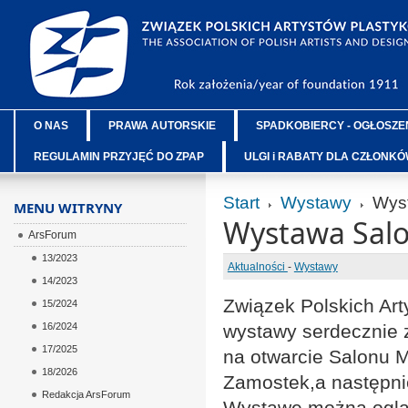
O NAS
PRAWA AUTORSKIE
SPADKOBIERCY - OGŁOSZE
REGULAMIN PRZYJĘĆ DO ZPAP
ULGI i RABATY DLA CZŁONK
Start
Wystawy
Wyst
MENU WITRYNY
Wystawa Salo
ArsForum
13/2023
Aktualności
-
Wystawy
14/2023
Związek Polskich Art
15/2024
16/2024
wystawy serdecznie 
17/2025
na otwarcie Salonu M
18/2026
Zamostek,a następnie
Redakcja ArsForum
Wystawę można ogląd