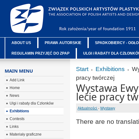
ABOUT US
PRAWA AUTORSKIE
SPADKOBIERCY - OGŁO
REGULAMIN PRZYJĘĆ DO ZPAP
ULGI i RABATY DLA CZŁONK
Start
Exhibitions
Wys
MAIN MENU
pracy twórczej
Add Link
Wystawa Ewy S
Home
lecie pracy tw
News
Ulgi i rabaty dla Członków
Aktualności
-
Wystawy
Exhibitions
Contests
There are no translat
Links
Materiały graficzne