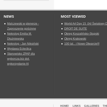
NEWS
MOST VIEWED
Malczewski w plenerze -
World Art Day 15 .04/ Światowy D
Zaproszenie gościnne
DROIT DE SUITE
Nekrolog Emilia M.
Okreg Koszalińsko-Słupski
Dłużniewska
Okręg Krakowski
Nekrolog - Jan Niksiński
100 lat... i Nowe Otwarcie!!!
Wystawa Eclectica
Stanowisko ZPAP dla
wyborcza.biz dot.
wykorzystanie AI
HOME!
LINKS
GALLERIES
TH