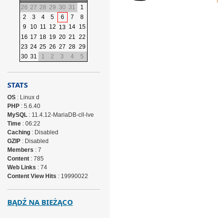
26
27
28
29
30
31
1
2
3
4
5
6
7
8
9
10
11
12
14
15
13
16
17
18
19
20
21
22
23
24
25
26
27
28
29
30
31
1
2
3
4
5
STATS
OS
: Linux d
PHP
: 5.6.40
MySQL
: 11.4.12-MariaDB-cll-lve
Time
: 06:22
Caching
: Disabled
GZIP
: Disabled
Members
: 7
Content
: 785
Web Links
: 74
Content View Hits
: 19990022
BĄDŹ NA BIEŻĄCO