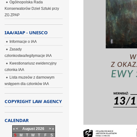
Ogólnopolska Rada
Konserwatorów Dzieł Sztuki przy
ZG ZPAP
IAA/AIAP - UNESCO
Informacje o IAA
Zasady
członkostwa/legitymacje IAA
Kwestionariusz ewidencyjny
członka IAA
Lista muzeów z darmowym
wstępem dla członków IAA
COPYRIGHT LAW AGENCY
CALENDAR
«
<
August
2026
>
»
S
M
T
W
T
F
S