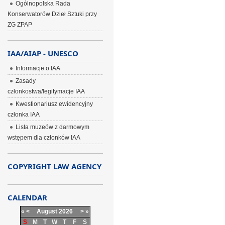
Ogólnopolska Rada
Konserwatorów Dzieł Sztuki przy
ZG ZPAP
IAA/AIAP - UNESCO
Informacje o IAA
Zasady
członkostwa/legitymacje IAA
Kwestionariusz ewidencyjny
członka IAA
Lista muzeów z darmowym
wstępem dla członków IAA
COPYRIGHT LAW AGENCY
CALENDAR
«
<
August
2026
>
»
S
M
T
W
T
F
S