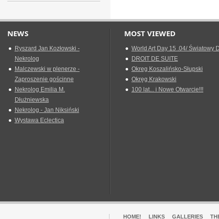
NEWS
MOST VIEWED
Ryszard Jan Kozłowski -
World Art Day 15 .04/ Światowy D
Nekrolog
DROIT DE SUITE
Malczewski w plenerze -
Okreg Koszalińsko-Słupski
Zaproszenie gościnne
Okręg Krakowski
Nekrolog Emilia M.
100 lat... i Nowe Otwarcie!!!
Dłużniewska
Nekrolog - Jan Niksiński
Wystawa Eclectica
HOME!
LINKS
GALLERIES
TH