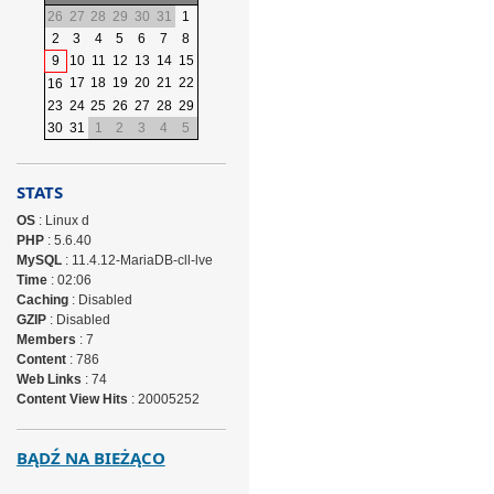
26
27
28
29
30
31
1
2
3
4
5
6
7
8
9
10
11
12
13
14
15
17
18
19
20
21
22
16
23
24
25
26
27
28
29
30
31
1
2
3
4
5
STATS
OS
: Linux d
PHP
: 5.6.40
MySQL
: 11.4.12-MariaDB-cll-lve
Time
: 02:06
Caching
: Disabled
GZIP
: Disabled
Members
: 7
Content
: 786
Web Links
: 74
Content View Hits
: 20005252
BĄDŹ NA BIEŻĄCO