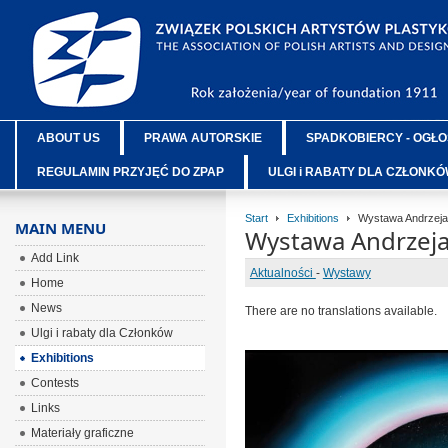
ABOUT US
PRAWA AUTORSKIE
SPADKOBIERCY - OGŁO
REGULAMIN PRZYJĘĆ DO ZPAP
ULGI i RABATY DLA CZŁONK
Start
Exhibitions
Wystawa Andrzeja
MAIN MENU
Wystawa Andrzeja
Add Link
Aktualności
-
Wystawy
Home
News
There are no translations available.
Ulgi i rabaty dla Członków
Exhibitions
Contests
Links
Materiały graficzne