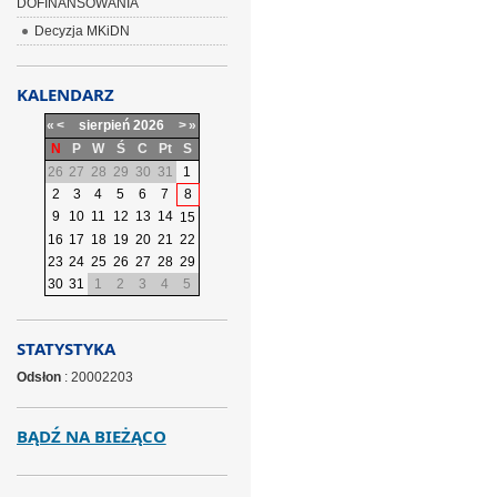
DOFINANSOWANIA
Decyzja MKiDN
KALENDARZ
«
<
sierpień
2026
>
»
N
P
W
Ś
C
Pt
S
26
27
28
29
30
31
1
2
3
4
5
6
7
8
9
10
11
12
13
14
15
16
17
18
19
20
21
22
23
24
25
26
27
28
29
30
31
1
2
3
4
5
STATYSTYKA
Odsłon
: 20002203
BĄDŹ NA BIEŻĄCO