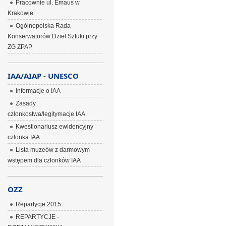
Pracownie ul. Emaus w
Krakowie
Ogólnopolska Rada
Konserwatorów Dzieł Sztuki przy
ZG ZPAP
IAA/AIAP - UNESCO
Informacje o IAA
Zasady
członkostwa/legitymacje IAA
Kwestionariusz ewidencyjny
członka IAA
Lista muzeów z darmowym
wstępem dla członków IAA
OZZ
Repartycje 2015
REPARTYCJE -