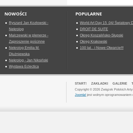
NOWOŚCI
POPULARNE
Ryszard Jan Kozłowski -
World Art Day 15 .04/ Światowy D
Nekrolog
DROIT DE SUITE
Malczewski w plenerze -
Okreg Koszalińsko-Słupski
Zaproszenie gościnne
Okręg Krakowski
Nekrolog Emilia M.
100 lat... i Nowe Otwarcie!!!
Dłużniewska
Nekrolog - Jan Niksiński
Wystawa Eclectica
START!
ZAKŁADKI
GALERIE
Copyright © 2026 Związek Polskich Art
Joomla!
jest wolnym oprogramowaniem 