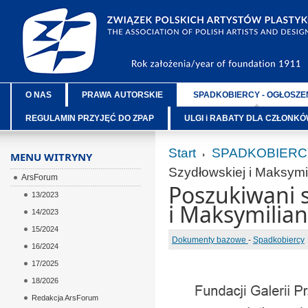
O NAS
PRAWA AUTORSKIE
SPADKOBIERCY - OGŁOSZE
REGULAMIN PRZYJĘĆ DO ZPAP
ULGI i RABATY DLA CZŁONK
Start
SPADKOBIERC
MENU WITRYNY
Szydłowskiej i Maksymi
ArsForum
Poszukiwani s
13/2023
i Maksymilia
14/2023
15/2024
Dokumenty bazowe
-
Spadkobiercy
16/2024
17/2025
18/2026
Redakcja ArsForum