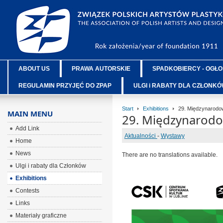
ABOUT US
PRAWA AUTORSKIE
SPADKOBIERCY - OGŁO
REGULAMIN PRZYJĘĆ DO ZPAP
ULGI i RABATY DLA CZŁONK
Start
Exhibitions
29. Międzynarodow
MAIN MENU
29. Międzynarodow
Add Link
Aktualności
-
Wystawy
Home
News
There are no translations available.
Ulgi i rabaty dla Członków
Exhibitions
Contests
Links
Materiały graficzne