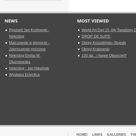
NEWS
MOST VIEWED
Ryszard Jan Kozłowski -
World Art Day 15 .04/ Światowy D
Nekrolog
DROIT DE SUITE
Malczewski w plenerze -
Okreg Koszalińsko-Słupski
Zaproszenie gościnne
Okręg Krakowski
Nekrolog Emilia M.
100 lat... i Nowe Otwarcie!!!
Dłużniewska
Nekrolog - Jan Niksiński
Wystawa Eclectica
HOME!
LINKS
GALLERIES
TH