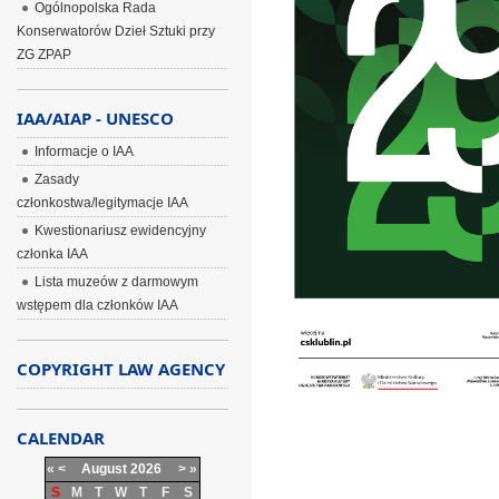
Ogólnopolska Rada
Konserwatorów Dzieł Sztuki przy
ZG ZPAP
IAA/AIAP - UNESCO
Informacje o IAA
Zasady
członkostwa/legitymacje IAA
Kwestionariusz ewidencyjny
członka IAA
Lista muzeów z darmowym
wstępem dla członków IAA
COPYRIGHT LAW AGENCY
CALENDAR
«
<
August
2026
>
»
S
M
T
W
T
F
S