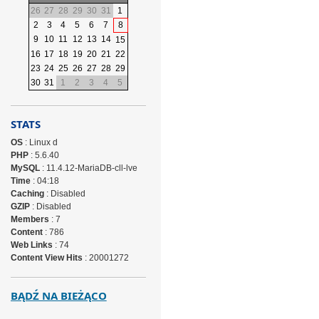
26
27
28
29
30
31
1
2
3
4
5
6
7
8
9
10
11
12
13
14
15
16
17
18
19
20
21
22
23
24
25
26
27
28
29
30
31
1
2
3
4
5
STATS
OS
: Linux d
PHP
: 5.6.40
MySQL
: 11.4.12-MariaDB-cll-lve
Time
: 04:18
Caching
: Disabled
GZIP
: Disabled
Members
: 7
Content
: 786
Web Links
: 74
Content View Hits
: 20001272
BĄDŹ NA BIEŻĄCO