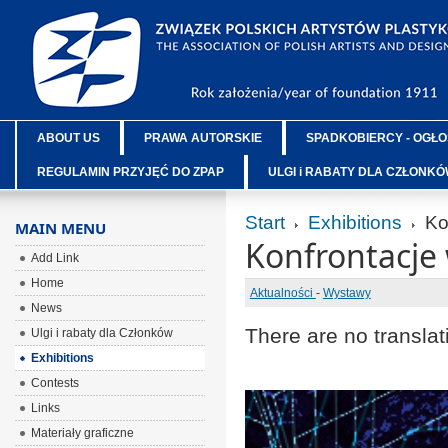
ABOUT US
PRAWA AUTORSKIE
SPADKOBIERCY - OGŁO
REGULAMIN PRZYJĘĆ DO ZPAP
ULGI i RABATY DLA CZŁONK
Start
Exhibitions
Kon
MAIN MENU
Konfrontacje 
Add Link
Home
Aktualności
-
Wystawy
News
There are no translat
Ulgi i rabaty dla Członków
Exhibitions
Contests
Links
Materiały graficzne