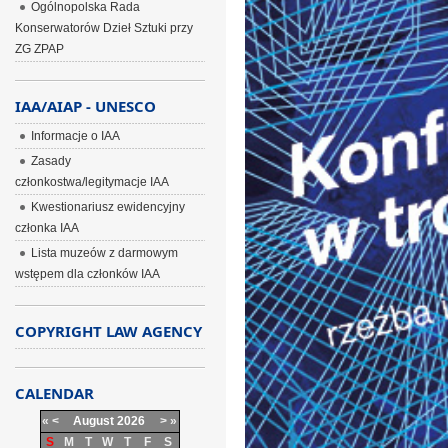
Ogólnopolska Rada
Konserwatorów Dzieł Sztuki przy
ZG ZPAP
IAA/AIAP - UNESCO
Informacje o IAA
Zasady
członkostwa/legitymacje IAA
Kwestionariusz ewidencyjny
członka IAA
Lista muzeów z darmowym
wstępem dla członków IAA
COPYRIGHT LAW AGENCY
CALENDAR
«
<
August
2026
>
»
S
M
T
W
T
F
S