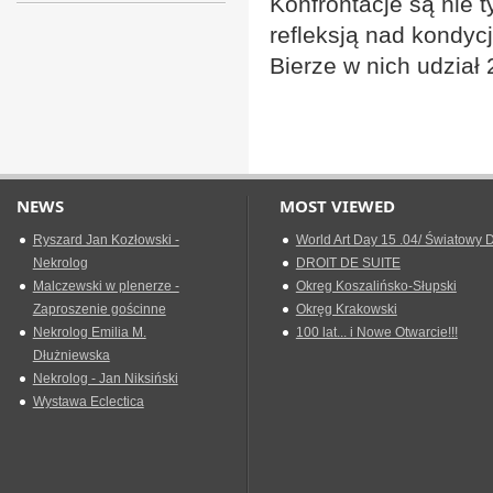
Konfrontacje są nie 
refleksją nad kondyc
Bierze w nich udział 2
NEWS
MOST VIEWED
Ryszard Jan Kozłowski -
World Art Day 15 .04/ Światowy D
Nekrolog
DROIT DE SUITE
Malczewski w plenerze -
Okreg Koszalińsko-Słupski
Zaproszenie gościnne
Okręg Krakowski
Nekrolog Emilia M.
100 lat... i Nowe Otwarcie!!!
Dłużniewska
Nekrolog - Jan Niksiński
Wystawa Eclectica