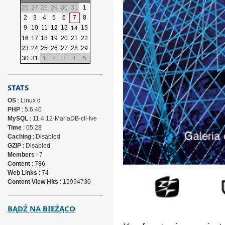
26
27
28
29
30
31
1
2
3
4
5
6
7
8
9
10
11
12
13
15
14
16
17
18
19
20
21
22
23
24
25
26
27
28
29
30
31
1
2
3
4
5
STATS
OS
: Linux d
PHP
: 5.6.40
MySQL
: 11.4.12-MariaDB-cll-lve
Time
: 05:28
Caching
: Disabled
GZIP
: Disabled
Members
: 7
Content
: 786
Web Links
: 74
Content View Hits
: 19994730
BĄDŹ NA BIEŻĄCO