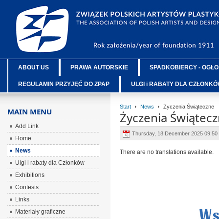
ABOUT US
PRAWA AUTORSKIE
SPADKOBIERCY - OGŁO
REGULAMIN PRZYJĘĆ DO ZPAP
ULGI i RABATY DLA CZŁONK
Start
News
Życzenia Świąteczne
MAIN MENU
Życzenia Świątec
Add Link
Thursday, 18 December 2025 09:50
Home
News
There are no translations available.
Ulgi i rabaty dla Członków
Exhibitions
Contests
Links
Materiały graficzne