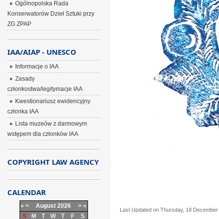
Ogólnopolska Rada
Konserwatorów Dzieł Sztuki przy
ZG ZPAP
IAA/AIAP - UNESCO
Informacje o IAA
Zasady
członkostwa/legitymacje IAA
Kwestionariusz ewidencyjny
członka IAA
Lista muzeów z darmowym
wstępem dla członków IAA
COPYRIGHT LAW AGENCY
CALENDAR
«
<
August
2026
>
»
Last Updated on Thursday, 18 December
S
M
T
W
T
F
S