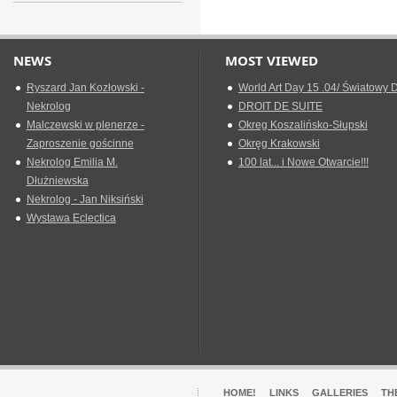
NEWS
MOST VIEWED
Ryszard Jan Kozłowski -
World Art Day 15 .04/ Światowy D
Nekrolog
DROIT DE SUITE
Malczewski w plenerze -
Okreg Koszalińsko-Słupski
Zaproszenie gościnne
Okręg Krakowski
Nekrolog Emilia M.
100 lat... i Nowe Otwarcie!!!
Dłużniewska
Nekrolog - Jan Niksiński
Wystawa Eclectica
HOME!
LINKS
GALLERIES
TH