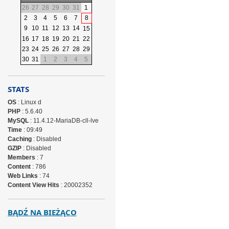
26
27
28
29
30
31
1
2
3
4
5
6
7
8
9
10
11
12
13
14
15
16
17
18
19
20
21
22
23
24
25
26
27
28
29
30
31
1
2
3
4
5
STATS
OS
: Linux d
PHP
: 5.6.40
MySQL
: 11.4.12-MariaDB-cll-lve
Time
: 09:49
Caching
: Disabled
GZIP
: Disabled
Members
: 7
Content
: 786
Web Links
: 74
Content View Hits
: 20002352
BĄDŹ NA BIEŻĄCO