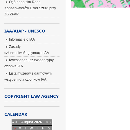
Ogólnopolska Rada
Konserwatorów Dzieł Sztuki przy
ZG ZPAP
IAA/AIAP - UNESCO
Informacje o IAA
Zasady
członkostwa/legitymacje IAA
Kwestionariusz ewidencyjny
członka IAA
Lista muzeów z darmowym
wstępem dla członków IAA
COPYRIGHT LAW AGENCY
CALENDAR
«
<
August
2026
>
»
S
M
T
W
T
F
S