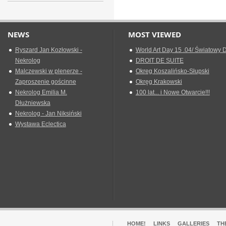
NEWS
MOST VIEWED
Ryszard Jan Kozłowski -
World Art Day 15 .04/ Światowy D
Nekrolog
DROIT DE SUITE
Malczewski w plenerze -
Okreg Koszalińsko-Słupski
Zaproszenie gościnne
Okręg Krakowski
Nekrolog Emilia M.
100 lat... i Nowe Otwarcie!!!
Dłużniewska
Nekrolog - Jan Niksiński
Wystawa Eclectica
HOME!
LINKS
GALLERIES
TH