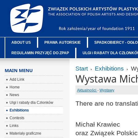
ABOUT US
PRAWA AUTORSKIE
SPADKOBIERCY - OGŁO
REGULAMIN PRZYJĘĆ DO ZPAP
ULGI i RABATY DLA CZŁONK
Start
Exhibitions
Wy
MAIN MENU
Wystawa Mic
Add Link
Home
Aktualności
-
Wystawy
News
There are no translat
Ulgi i rabaty dla Członków
Exhibitions
Contests
Michał Krawiec
Links
oraz Związek Polskic
Materiały graficzne