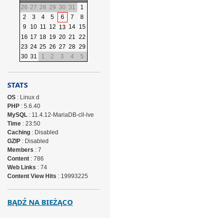
26
27
28
29
30
31
1
2
3
4
5
6
7
8
9
10
11
12
14
15
13
16
17
18
19
20
21
22
23
24
25
26
27
28
29
30
31
1
2
3
4
5
STATS
OS
: Linux d
PHP
: 5.6.40
MySQL
: 11.4.12-MariaDB-cll-lve
Time
: 23:50
Caching
: Disabled
GZIP
: Disabled
Members
: 7
Content
: 786
Web Links
: 74
Content View Hits
: 19993225
BĄDŹ NA BIEŻĄCO