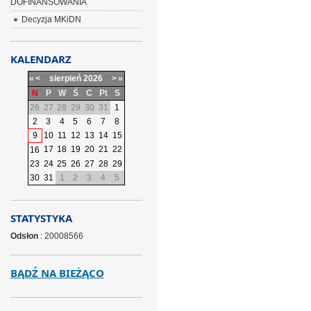
DOFINANSOWANIA
Decyzja MKiDN
KALENDARZ
«
<
sierpień
2026
>
»
N
P
W
Ś
C
Pt
S
26
27
28
29
30
31
1
2
3
4
5
6
7
8
9
10
11
12
13
14
15
17
18
19
20
21
22
16
23
24
25
26
27
28
29
30
31
1
2
3
4
5
STATYSTYKA
Odsłon
: 20008566
BĄDŹ NA BIEŻĄCO