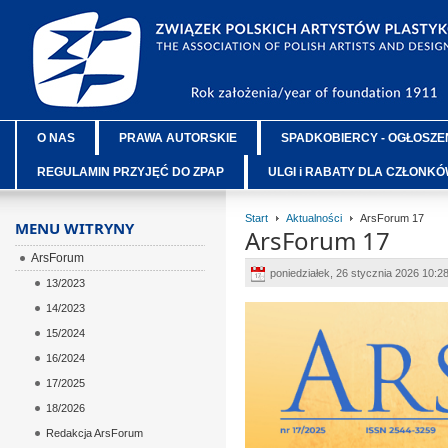
O NAS
PRAWA AUTORSKIE
SPADKOBIERCY - OGŁOSZE
REGULAMIN PRZYJĘĆ DO ZPAP
ULGI i RABATY DLA CZŁONK
Start
Aktualności
ArsForum 17
MENU WITRYNY
ArsForum 17
ArsForum
poniedziałek, 26 stycznia 2026 10:2
13/2023
14/2023
15/2024
16/2024
17/2025
18/2026
Redakcja ArsForum