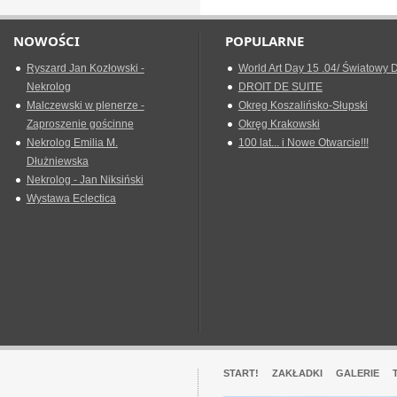
NOWOŚCI
POPULARNE
Ryszard Jan Kozłowski -
World Art Day 15 .04/ Światowy D
Nekrolog
DROIT DE SUITE
Malczewski w plenerze -
Okreg Koszalińsko-Słupski
Zaproszenie gościnne
Okręg Krakowski
Nekrolog Emilia M.
100 lat... i Nowe Otwarcie!!!
Dłużniewska
Nekrolog - Jan Niksiński
Wystawa Eclectica
START!
ZAKŁADKI
GALERIE