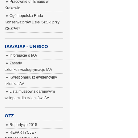
Pracownie ul. Emaus w
Krakowie
Ogólnopolska Rada
Konserwatorów Dzieł Sztuki przy
ZG ZPAP
IAA/AIAP - UNESCO
Informacje o IAA
Zasady
członkostwa/legitymacje IAA
Kwestionariusz ewidencyjny
członka IAA
Lista muzeów z darmowym
wstępem dla członków IAA
OZZ
Repartycje 2015
REPARTYCJE -