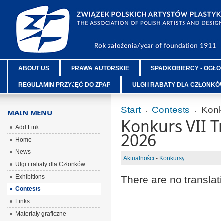
ABOUT US
PRAWA AUTORSKIE
SPADKOBIERCY - OGŁO
REGULAMIN PRZYJĘĆ DO ZPAP
ULGI i RABATY DLA CZŁONK
Start
Contests
Konk
MAIN MENU
Konkurs VII 
Add Link
2026
Home
News
Aktualności
-
Konkursy
Ulgi i rabaty dla Członków
Exhibitions
There are no translat
Contests
Links
Materiały graficzne