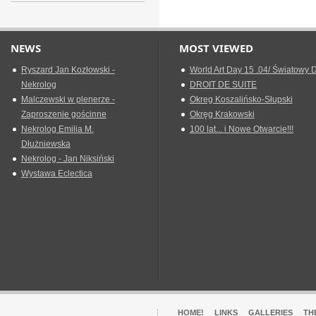
NEWS
MOST VIEWED
Ryszard Jan Kozłowski -
World Art Day 15 .04/ Światowy D
Nekrolog
DROIT DE SUITE
Malczewski w plenerze -
Okreg Koszalińsko-Słupski
Zaproszenie gościnne
Okręg Krakowski
Nekrolog Emilia M.
100 lat... i Nowe Otwarcie!!!
Dłużniewska
Nekrolog - Jan Niksiński
Wystawa Eclectica
HOME!
LINKS
GALLERIES
TH