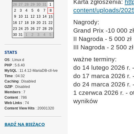
Karta zgłoszenia:
htt
26
27
28
29
30
31
1
content/uploads/202
2
3
4
5
6
7
8
9
10
11
12
13
14
15
Nagrody:
16
17
18
19
20
21
22
23
24
25
26
27
28
29
Grand Prix -10 000 zł
30
31
1
2
3
4
5
II Nagroda - 5 000 zł
III Nagroda - 2 500 zł
STATS
ważne terminy:
OS
: Linux d
PHP
: 5.6.40
do 14 lutego 2026 r.
MySQL
: 11.4.12-MariaDB-cll-lve
do 17 marca 2026 r. 
Time
: 04:32
Caching
: Disabled
do 24 marca 2026 r. 
GZIP
: Disabled
1 czerwca 2026 r. - 
Members
: 7
Content
: 786
wyników
Web Links
: 74
Content View Hits
: 20001320
BĄDŹ NA BIEŻĄCO