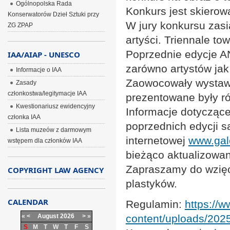
Ogólnopolska Rada
Konkurs jest skierow
Konserwatorów Dzieł Sztuki przy
W jury konkursu zasią
ZG ZPAP
artyści. Triennale to
Poprzednie edycje A
IAA/AIAP - UNESCO
zarówno artystów jak
Informacje o IAA
Zaowocowały wystaw
Zasady
członkostwa/legitymacje IAA
prezentowane były 
Kwestionariusz ewidencyjny
Informacje dotycząc
członka IAA
poprzednich edycji s
Lista muzeów z darmowym
internetowej
www.gal
wstępem dla członków IAA
bieżąco aktualizowa
Zapraszamy do wzięci
COPYRIGHT LAW AGENCY
plastyków.
CALENDAR
Regulamin:
https://
«
<
August
2026
>
»
content/uploads/202
S
M
T
W
T
F
S