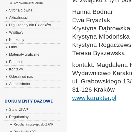
Archiwum ArsForum
Strona główna
Hanna Bodnar
Aktualności
Ewa Frysztak
Ulgi i rabaty dla Członków
Krystyna Dąbrowska
Wystawy
Krystyna Miodońska
Konkursy
Krystyna Rogaczews
Linki
Teresa Byszewska
Materiały graficzne
Patronat
kontakt: Magdalena
Kontakty
Wydawnictwo Karakt
Odeszli od nas
ul. Grabowskiego 13
Administrator
31-126 Kraków
www.karakter.pl
DOKUMENTY BAZOWE
Statut ZPAP
Regulaminy
Regulamin przyjęć do ZPAP
Regulamin KPO