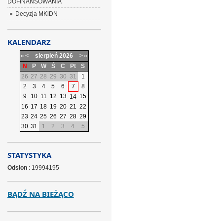
DOFINANSOWANIA
Decyzja MKiDN
KALENDARZ
«
<
sierpień
2026
>
»
N
P
W
Ś
C
Pt
S
26
27
28
29
30
31
1
2
3
4
5
6
7
8
9
10
11
12
13
15
14
16
17
18
19
20
21
22
23
24
25
26
27
28
29
30
31
1
2
3
4
5
STATYSTYKA
Odsłon
: 19994195
BĄDŹ NA BIEŻĄCO