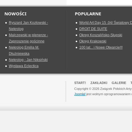
NOWOŚCI
POPULARNE
Ryszard Jan Kozłowski -
World Art Day 15 .04/ Światowy D
Nekrolog
DROIT DE SUITE
Malczewski w plenerze -
Okreg Koszalińsko-Słupski
Zaproszenie gościnne
Okręg Krakowski
Nekrolog Emilia M.
100 lat... i Nowe Otwarcie!!!
Dłużniewska
Nekrolog - Jan Niksiński
Wystawa Eclectica
START!
ZAKŁADKI
GALERIE
Copyright © 2026 Związek Polskich Art
Joomla!
jest wolnym oprogramowaniem 