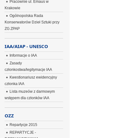
Pracownie ul. Emaus w
Krakowie
Ogólnopolska Rada
Konserwatorów Dzieł Sztuki przy
ZG ZPAP
IAA/AIAP - UNESCO
Informacje o IAA
Zasady
członkostwa/legitymacje IAA
Kwestionariusz ewidencyjny
członka IAA
Lista muzeów z darmowym
wstępem dla członków IAA
OZZ
Repartycje 2015
REPARTYCJE -