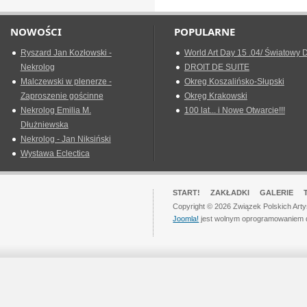
NOWOŚCI
POPULARNE
Ryszard Jan Kozłowski -
World Art Day 15 .04/ Światowy D
Nekrolog
DROIT DE SUITE
Malczewski w plenerze -
Okreg Koszalińsko-Słupski
Zaproszenie gościnne
Okręg Krakowski
Nekrolog Emilia M.
100 lat... i Nowe Otwarcie!!!
Dłużniewska
Nekrolog - Jan Niksiński
Wystawa Eclectica
START!
ZAKŁADKI
GALERIE
Copyright © 2026 Związek Polskich Art
Joomla!
jest wolnym oprogramowaniem 