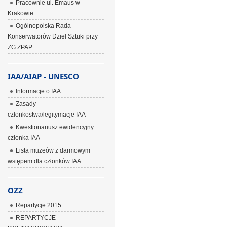
Pracownie ul. Emaus w
Krakowie
Ogólnopolska Rada
Konserwatorów Dzieł Sztuki przy
ZG ZPAP
IAA/AIAP - UNESCO
Informacje o IAA
Zasady
członkostwa/legitymacje IAA
Kwestionariusz ewidencyjny
członka IAA
Lista muzeów z darmowym
wstępem dla członków IAA
OZZ
Repartycje 2015
REPARTYCJE -