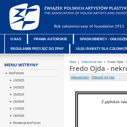
O NAS
PRAWA AUTORSKIE
SPADKOBIERCY - OGŁOSZE
REGULAMIN PRZYJĘĆ DO ZPAP
ULGI i RABATY DLA CZŁONK
Start
Odeszli od nas
Fredo Ojda - 
MENU WITRYNY
Fredo Ojda - nekr
ArsForum
Aktualności
-
Odeszli od nas
13/2023
14/2023
15/2024
16/2024
17/2025
18/2026
Redakcja ArsForum