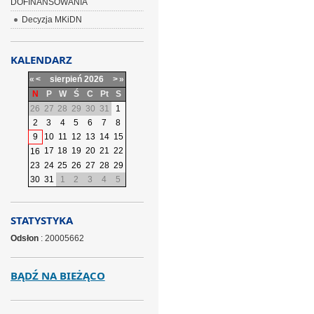
DOFINANSOWANIA
Decyzja MKiDN
KALENDARZ
«
<
sierpień
2026
>
»
N
P
W
Ś
C
Pt
S
26
27
28
29
30
31
1
2
3
4
5
6
7
8
9
10
11
12
13
14
15
17
18
19
20
21
22
16
23
24
25
26
27
28
29
30
31
1
2
3
4
5
STATYSTYKA
Odsłon
: 20005662
BĄDŹ NA BIEŻĄCO