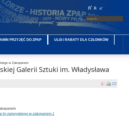
AMIN PRZYJĘĆ DO ZPAP
ULGI i RABATY DLA CZŁONKÓW
oyskiego w Zakopanem
iej Galerii Sztuki im. Władysława
 Zakopanem
slawa-hr-zamoyskiego-w-zakopanem-1