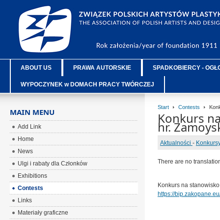
ABOUT US
PRAWA AUTORSKIE
SPADKOBIERCY - OGŁ
WYPOCZYNEK w DOMACH PRACY TWÓRCZEJ
Start
Contests
Konk
MAIN MENU
Konkurs na
hr. Zamoy
Add Link
Home
Aktualności
-
Konkurs
News
There are no translatio
Ulgi i rabaty dla Członków
Exhibitions
Konkurs na stanowisko 
Contests
https://bip.zakopane.e
Links
Materiały graficzne