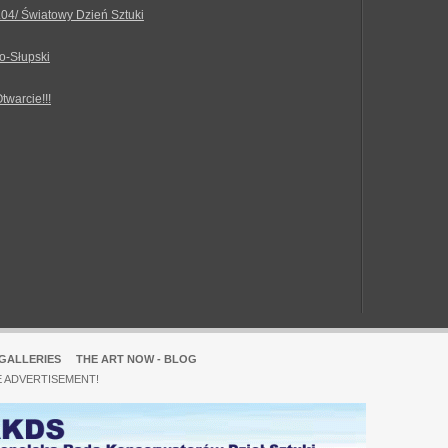
.04/ Światowy Dzień Sztuki
o-Słupski
Otwarcie!!!
GALLERIES
THE ART NOW - BLOG
E ADVERTISEMENT!