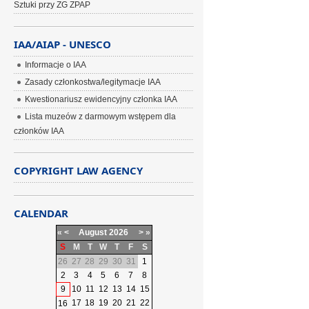
Sztuki przy ZG ZPAP
IAA/AIAP - UNESCO
Informacje o IAA
Zasady członkostwa/legitymacje IAA
Kwestionariusz ewidencyjny członka IAA
Lista muzeów z darmowym wstępem dla
członków IAA
COPYRIGHT LAW AGENCY
CALENDAR
«
<
August
2026
>
»
S
M
T
W
T
F
S
26
27
28
29
30
31
1
2
3
4
5
6
7
8
9
10
11
12
13
14
15
17
18
19
20
21
22
16