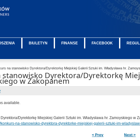
OSZENIA
BIULETYN
FINANSE
FACEBOOK
REGUL
urs na stanowisko Dyrektora/Dyrektorkę Miejskiej Galerii Sztuki im. Władysława hr. Zam
 stanowisko Dyrektora/Dyrektorkę Miejsk
skiego w Zakopanem
y
ns available.
Dyrektora/Dyrektorkę Miejskiej Galerii Sztuki im. Władysława hr. Zamoyskiego w
u/konkurs-na-stanowisko-dyrektora-dyrektorke-miejskiej-galerii-sztuki-im-wlady
< Prev
Next >