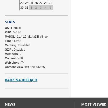
23
24
25
26
27
28
29
30
31
1
2
3
4
5
STATS
OS
: Linux d
PHP
: 5.6.40
MySQL
: 11.4.12-MariaDB-cll-lve
Time
: 13:58
Caching
: Disabled
GZIP
: Disabled
Members
: 7
Content
: 786
Web Links
: 74
Content View Hits
: 20006665
BĄDŹ NA BIEŻĄCO
NEWS
MOST VIEWED