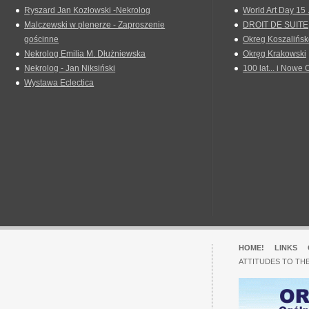
Ryszard Jan Kozłowski -Nekrolog
World Art Day 15 
Malczewski w plenerze - Zaproszenie
DROIT DE SUITE
gościnne
Okreg Koszalińsk
Nekrolog Emilia M. Dłużniewska
Okręg Krakowski
Nekrolog - Jan Niksiński
100 lat... i Nowe 
Wystawa Eclectica
HOME!
LINKS
ATTITUDES TO TH