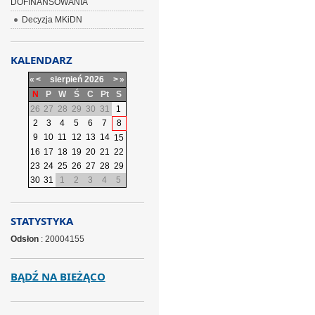
DOFINANSOWANIA
Decyzja MKiDN
KALENDARZ
«
<
sierpień
2026
>
»
N
P
W
Ś
C
Pt
S
26
27
28
29
30
31
1
2
3
4
5
6
7
8
9
10
11
12
13
14
15
16
17
18
19
20
21
22
23
24
25
26
27
28
29
30
31
1
2
3
4
5
STATYSTYKA
Odsłon
: 20004155
BĄDŹ NA BIEŻĄCO