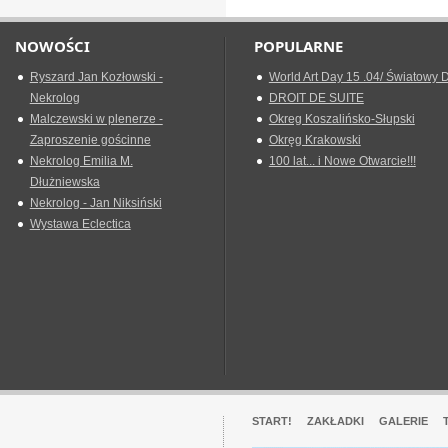
NOWOŚCI
POPULARNE
Ryszard Jan Kozłowski -
World Art Day 15 .04/ Światowy D
Nekrolog
DROIT DE SUITE
Malczewski w plenerze -
Okreg Koszalińsko-Słupski
Zaproszenie gościnne
Okręg Krakowski
Nekrolog Emilia M.
100 lat... i Nowe Otwarcie!!!
Dłużniewska
Nekrolog - Jan Niksiński
Wystawa Eclectica
START!
ZAKŁADKI
GALERIE