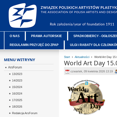
O NAS
PRAWA AUTORSKIE
SPADKOBIERCY - OGŁOSZE
REGULAMIN PRZYJĘĆ DO ZPAP
ULGI i RABATY DLA CZŁONK
Start
Aktualności
World Art Day 15.
MENU WITRYNY
World Art Day 15.
ArsForum
czwartek, 09 kwietnia 2026 13:19
13/2023
14/2023
ÂÂÂ
15/2024
ÂÂÂ
16/2024
ÂÂÂ
17/2025
ÂÂÂ
18/2026
ÂÂÂ
Redakcja ArsForum