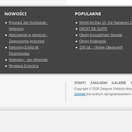
NOWOŚCI
POPULARNE
Ryszard Jan Kozłowski -
World Art Day 15 .04/ Światowy D
Nekrolog
DROIT DE SUITE
Malczewski w plenerze -
Okreg Koszalińsko-Słupski
Zaproszenie gościnne
Okręg Krakowski
Nekrolog Emilia M.
100 lat... i Nowe Otwarcie!!!
Dłużniewska
Nekrolog - Jan Niksiński
Wystawa Eclectica
START!
ZAKŁADKI
GALERIE
Copyright © 2026 Związek Polskich Art
Joomla!
jest wolnym oprogramowaniem 