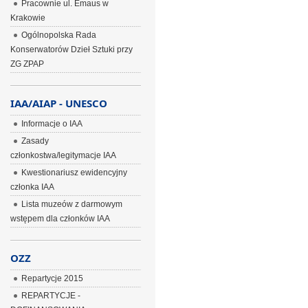
Pracownie ul. Emaus w
Krakowie
Ogólnopolska Rada
Konserwatorów Dzieł Sztuki przy
ZG ZPAP
IAA/AIAP - UNESCO
Informacje o IAA
Zasady
członkostwa/legitymacje IAA
Kwestionariusz ewidencyjny
członka IAA
Lista muzeów z darmowym
wstępem dla członków IAA
OZZ
Repartycje 2015
REPARTYCJE -