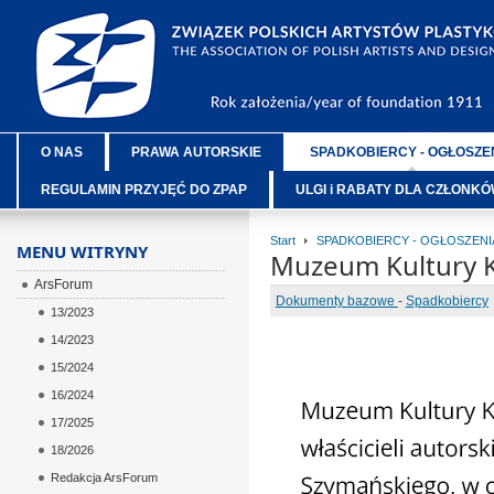
O NAS
PRAWA AUTORSKIE
SPADKOBIERCY - OGŁOSZE
REGULAMIN PRZYJĘĆ DO ZPAP
ULGI i RABATY DLA CZŁONK
Start
SPADKOBIERCY - OGŁOSZENI
MENU WITRYNY
Muzeum Kultury K
ArsForum
Dokumenty bazowe
-
Spadkobiercy
13/2023
14/2023
15/2024
16/2024
17/2025
18/2026
Redakcja ArsForum