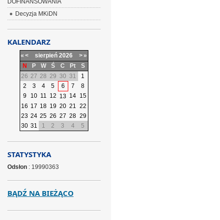
DOFINANSOWANIA
Decyzja MKiDN
KALENDARZ
«
<
sierpień
2026
>
»
N
P
W
Ś
C
Pt
S
26
27
28
29
30
31
1
2
3
4
5
6
7
8
9
10
11
12
14
15
13
16
17
18
19
20
21
22
23
24
25
26
27
28
29
30
31
1
2
3
4
5
STATYSTYKA
Odsłon
: 19990363
BĄDŹ NA BIEŻĄCO