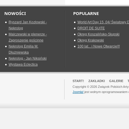
NOWOŚCI
POPULARNE
Ryszard Jan Kozłowski -
World Art Day 15 .04/ Światowy D
Nekrolog
DROIT DE SUITE
Malczewski w plenerze -
Okreg Koszalińsko-Słupski
Zaproszenie gościnne
Okręg Krakowski
Nekrolog Emilia M.
100 lat... i Nowe Otwarcie!!!
Dłużniewska
Nekrolog - Jan Niksiński
Wystawa Eclectica
START!
ZAKŁADKI
GALERIE
Copyright © 2026 Związek Polskich Art
Joomla!
jest wolnym oprogramowaniem 