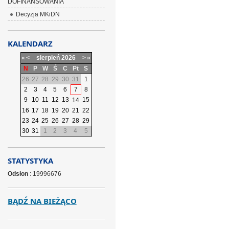
DOFINANSOWANIA
Decyzja MKiDN
KALENDARZ
«
<
sierpień
2026
>
»
N
P
W
Ś
C
Pt
S
26
27
28
29
30
31
1
2
3
4
5
6
7
8
9
10
11
12
13
15
14
16
17
18
19
20
21
22
23
24
25
26
27
28
29
30
31
1
2
3
4
5
STATYSTYKA
Odsłon
: 19996676
BĄDŹ NA BIEŻĄCO