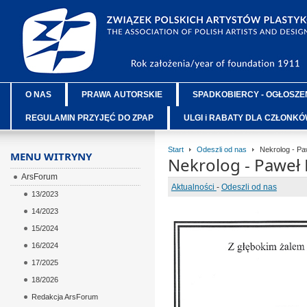
O NAS
PRAWA AUTORSKIE
SPADKOBIERCY - OGŁOSZE
REGULAMIN PRZYJĘĆ DO ZPAP
ULGI i RABATY DLA CZŁONK
Start
Odeszli od nas
Nekrolog - Pa
MENU WITRYNY
Nekrolog - Paweł 
ArsForum
Aktualności
-
Odeszli od nas
13/2023
14/2023
15/2024
16/2024
17/2025
18/2026
Redakcja ArsForum