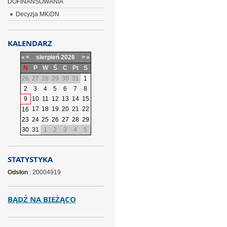
DOFINANSOWANIA
Decyzja MKiDN
KALENDARZ
«
<
sierpień
2026
>
»
N
P
W
Ś
C
Pt
S
26
27
28
29
30
31
1
2
3
4
5
6
7
8
9
10
11
12
13
14
15
17
18
19
20
21
22
16
23
24
25
26
27
28
29
30
31
1
2
3
4
5
STATYSTYKA
Odsłon
: 20004919
BĄDŹ NA BIEŻĄCO