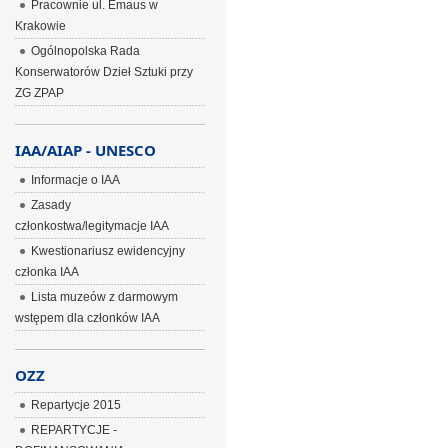
Pracownie ul. Emaus w
Krakowie
Ogólnopolska Rada
Konserwatorów Dzieł Sztuki przy
ZG ZPAP
IAA/AIAP - UNESCO
Informacje o IAA
Zasady
członkostwa/legitymacje IAA
Kwestionariusz ewidencyjny
członka IAA
Lista muzeów z darmowym
wstępem dla członków IAA
OZZ
Repartycje 2015
REPARTYCJE -