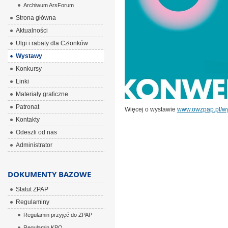
Archiwum ArsForum
Strona główna
Aktualności
Ulgi i rabaty dla Członków
Wystawy
Konkursy
Linki
Materiały graficzne
Patronat
Więcej o wystawie
www.owzpap.pl/wy
Kontakty
Odeszli od nas
Administrator
DOKUMENTY BAZOWE
Statut ZPAP
Regulaminy
Regulamin przyjęć do ZPAP
Regulamin KPO