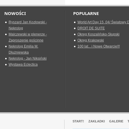
NOWOŚCI
POPULARNE
Ryszard Jan Kozłowski -
World Art Day 15 .04/ Światowy D
Nekrolog
DROIT DE SUITE
Malczewski w plenerze -
Okreg Koszalińsko-Słupski
Zaproszenie gościnne
Okręg Krakowski
Nekrolog Emilia M.
100 lat... i Nowe Otwarcie!!!
Dłużniewska
Nekrolog - Jan Niksiński
Wystawa Eclectica
START!
ZAKŁADKI
GALERIE