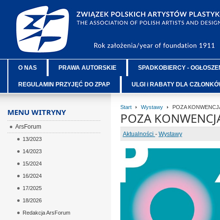
O NAS
PRAWA AUTORSKIE
SPADKOBIERCY - OGŁOSZE
REGULAMIN PRZYJĘĆ DO ZPAP
ULGI i RABATY DLA CZŁONK
Start
Wystawy
POZA KONWENCJĄ X
MENU WITRYNY
POZA KONWENCJĄ 
ArsForum
Aktualności
-
Wystawy
13/2023
14/2023
15/2024
16/2024
17/2025
18/2026
Redakcja ArsForum