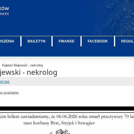
OSZENIA
BIULETYN
FINANSE
FACEBOOK
REGUL
Kajetan Majewski - nekrolog
jewski - nekrolog
od nas
ns available.