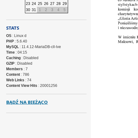
23
24
25
26
27
28
29
30
31
1
2
3
4
5
STATS
OS
: Linux d
PHP
: 5.6.40
MySQL
: 11.4.12-MariaDB-cll-lve
Time
: 04:15
Caching
: Disabled
GZIP
: Disabled
Members
: 7
Content
: 786
Web Links
: 74
Content View Hits
: 20001256
BĄDŹ NA BIEŻĄCO