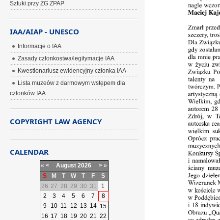
Sztuki przy ZG ZPAP
IAA/AIAP - UNESCO
Informacje o IAA
Zasady członkostwa/legitymacje IAA
Kwestionariusz ewidencyjny członka IAA
Lista muzeów z darmowym wstępem dla
członków IAA
COPYRIGHT LAW AGENCY
CALENDAR
«
<
August
2026
>
»
S
M
T
W
T
F
S
26
27
28
29
30
31
1
2
3
4
5
6
7
8
9
10
11
12
13
14
15
16
17
18
19
20
21
22