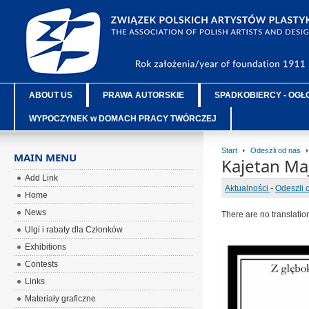
ABOUT US
PRAWA AUTORSKIE
SPADKOBIERCY - OGŁ
WYPOCZYNEK w DOMACH PRACY TWÓRCZEJ
Start
Odeszli od nas
MAIN MENU
Kajetan Ma
Add Link
Aktualności
-
Odeszli 
Home
News
There are no translatio
Ulgi i rabaty dla Członków
Exhibitions
Contests
Links
Materiały graficzne