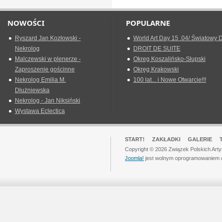
NOWOŚCI
POPULARNE
Ryszard Jan Kozłowski -
World Art Day 15 .04/ Światowy D
Nekrolog
DROIT DE SUITE
Malczewski w plenerze -
Okreg Koszalińsko-Słupski
Zaproszenie gościnne
Okręg Krakowski
Nekrolog Emilia M.
100 lat... i Nowe Otwarcie!!!
Dłużniewska
Nekrolog - Jan Niksiński
Wystawa Eclectica
START!
ZAKŁADKI
GALERIE
Copyright © 2026 Związek Polskich Art
Joomla!
jest wolnym oprogramowaniem 