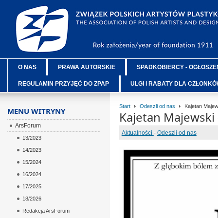
O NAS
PRAWA AUTORSKIE
SPADKOBIERCY - OGŁOSZE
REGULAMIN PRZYJĘĆ DO ZPAP
ULGI i RABATY DLA CZŁONK
Start
Odeszli od nas
Kajetan Majews
MENU WITRYNY
Kajetan Majewski 
ArsForum
Aktualności
-
Odeszli od nas
13/2023
14/2023
15/2024
16/2024
17/2025
18/2026
Redakcja ArsForum