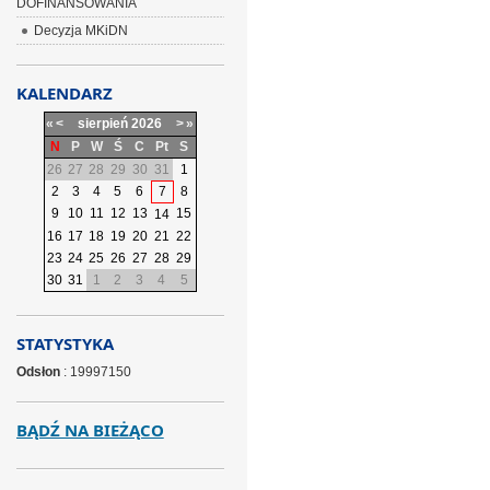
DOFINANSOWANIA
Decyzja MKiDN
KALENDARZ
«
<
sierpień
2026
>
»
N
P
W
Ś
C
Pt
S
26
27
28
29
30
31
1
2
3
4
5
6
7
8
9
10
11
12
13
15
14
16
17
18
19
20
21
22
23
24
25
26
27
28
29
30
31
1
2
3
4
5
STATYSTYKA
Odsłon
: 19997150
BĄDŹ NA BIEŻĄCO