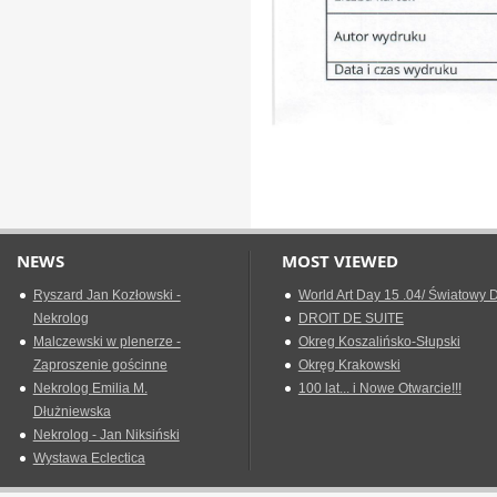
NEWS
MOST VIEWED
Ryszard Jan Kozłowski -
World Art Day 15 .04/ Światowy D
Nekrolog
DROIT DE SUITE
Malczewski w plenerze -
Okreg Koszalińsko-Słupski
Zaproszenie gościnne
Okręg Krakowski
Nekrolog Emilia M.
100 lat... i Nowe Otwarcie!!!
Dłużniewska
Nekrolog - Jan Niksiński
Wystawa Eclectica