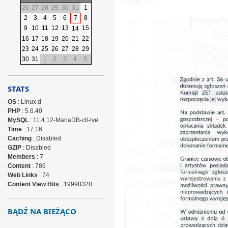
26
27
28
29
30
31
1
2
3
4
5
6
7
8
9
10
11
12
13
15
14
16
17
18
19
20
21
22
23
24
25
26
27
28
29
30
31
1
2
3
4
5
STATS
OS
: Linux d
PHP
: 5.6.40
MySQL
: 11.4.12-MariaDB-cll-lve
Time
: 17:16
Caching
: Disabled
GZIP
: Disabled
Members
: 7
Content
: 786
Web Links
: 74
Content View Hits
: 19998320
BĄDŹ NA BIEŻĄCO