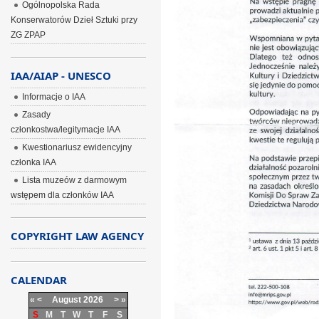
Ogólnopolska Rada
Konserwatorów Dzieł Sztuki przy
ZG ZPAP
IAA/AIAP - UNESCO
Informacje o IAA
Zasady
członkostwa/legitymacje IAA
Kwestionariusz ewidencyjny
członka IAA
Lista muzeów z darmowym
wstępem dla członków IAA
COPYRIGHT LAW AGENCY
CALENDAR
«
<
August
2026
>
»
S
M
T
W
T
F
S