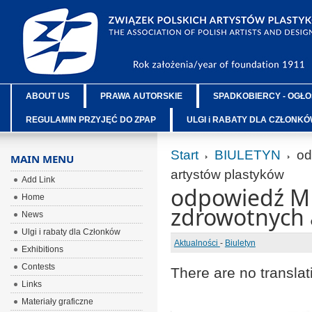
ABOUT US
PRAWA AUTORSKIE
SPADKOBIERCY - OGŁO
REGULAMIN PRZYJĘĆ DO ZPAP
ULGI i RABATY DLA CZŁONK
Start
BIULETYN
od
MAIN MENU
artystów plastyków
Add Link
odpowiedź MRP
Home
zdrowotnych 
News
Ulgi i rabaty dla Członków
Aktualności
-
Biuletyn
Exhibitions
Contests
There are no translat
Links
Materiały graficzne