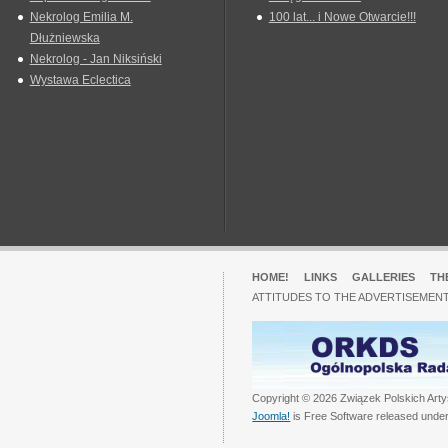
Nekrolog Emilia M.
100 lat... i Nowe Otwarcie!!!
Dłużniewska
Nekrolog - Jan Niksiński
Wystawa Eclectica
HOME!
LINKS
GALLERIES
TH
ATTITUDES TO THE ADVERTISEMENT
Copyright © 2026 Związek Polskich Arty
Joomla!
is Free Software released unde