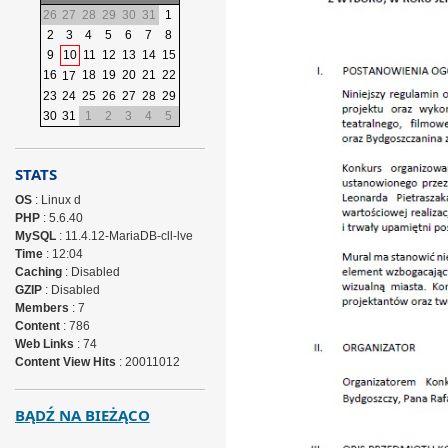
26
27
28
29
30
31
1
2
3
4
5
6
7
8
9
10
11
12
13
14
15
16
18
19
20
21
22
17
23
24
25
26
27
28
29
30
31
1
2
3
4
5
STATS
OS
: Linux d
PHP
: 5.6.40
MySQL
: 11.4.12-MariaDB-cll-lve
Time
: 12:04
Caching
: Disabled
GZIP
: Disabled
Members
: 7
Content
: 786
Web Links
: 74
Content View Hits
: 20011012
BĄDŹ NA BIEŻĄCO