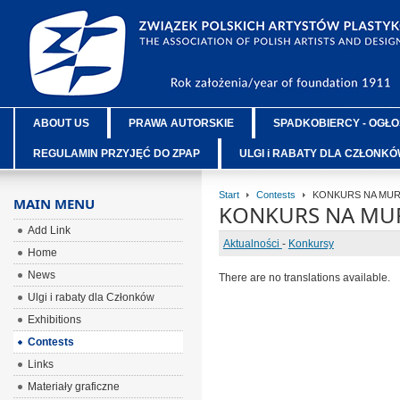
ABOUT US
PRAWA AUTORSKIE
SPADKOBIERCY - OGŁO
REGULAMIN PRZYJĘĆ DO ZPAP
ULGI i RABATY DLA CZŁONK
Start
Contests
KONKURS NA MURAL 
MAIN MENU
KONKURS NA MURAL
Add Link
Aktualności
-
Konkursy
Home
News
There are no translations available.
Ulgi i rabaty dla Członków
Exhibitions
Contests
Links
Materiały graficzne