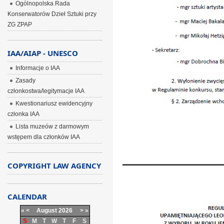
Ogólnopolska Rada
Konserwatorów Dzieł Sztuki przy
ZG ZPAP
IAA/AIAP - UNESCO
Informacje o IAA
Zasady
członkostwa/legitymacje IAA
Kwestionariusz ewidencyjny
członka IAA
Lista muzeów z darmowym
wstępem dla członków IAA
COPYRIGHT LAW AGENCY
CALENDAR
«
<
August
2026
>
»
S
M
T
W
T
F
S