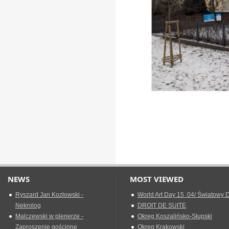
NEWS
MOST VIEWED
Ryszard Jan Kozłowski -
World Art Day 15 .04/ Światowy D
Nekrolog
DROIT DE SUITE
Malczewski w plenerze -
Okreg Koszalińsko-Słupski
Zaproszenie gościnne
Okręg Krakowski