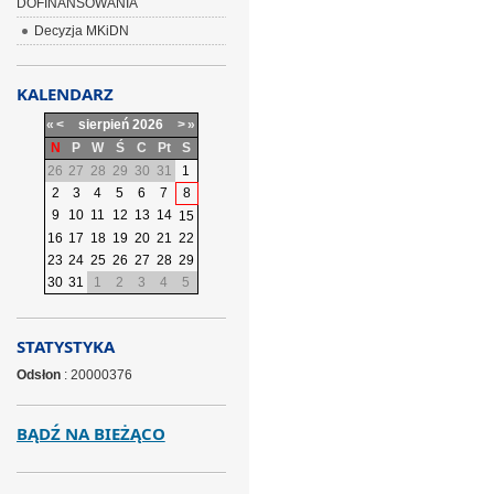
DOFINANSOWANIA
Decyzja MKiDN
KALENDARZ
«
<
sierpień
2026
>
»
N
P
W
Ś
C
Pt
S
26
27
28
29
30
31
1
2
3
4
5
6
7
8
9
10
11
12
13
14
15
16
17
18
19
20
21
22
23
24
25
26
27
28
29
30
31
1
2
3
4
5
STATYSTYKA
Odsłon
: 20000376
BĄDŹ NA BIEŻĄCO