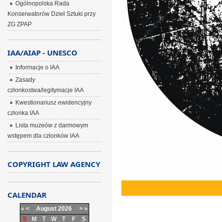
Ogólnopolska Rada
Konserwatorów Dzieł Sztuki przy
ZG ZPAP
IAA/AIAP - UNESCO
Informacje o IAA
Zasady
członkostwa/legitymacje IAA
Kwestionariusz ewidencyjny
członka IAA
Lista muzeów z darmowym
wstępem dla członków IAA
COPYRIGHT LAW AGENCY
CALENDAR
«
<
August
2026
>
»
S
M
T
W
T
F
S