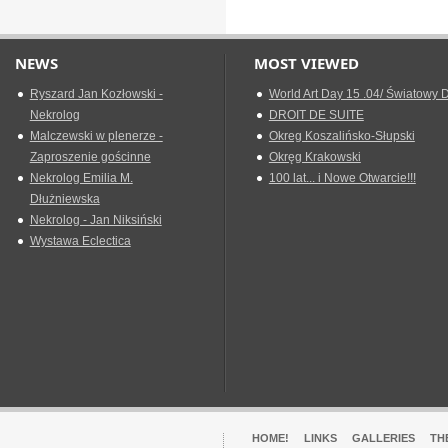
NEWS
MOST VIEWED
Ryszard Jan Kozłowski -
World Art Day 15 .04/ Światowy D
Nekrolog
DROIT DE SUITE
Malczewski w plenerze -
Okreg Koszalińsko-Słupski
Zaproszenie gościnne
Okręg Krakowski
Nekrolog Emilia M.
100 lat... i Nowe Otwarcie!!!
Dłużniewska
Nekrolog - Jan Niksiński
Wystawa Eclectica
HOME!
LINKS
GALLERIES
TH