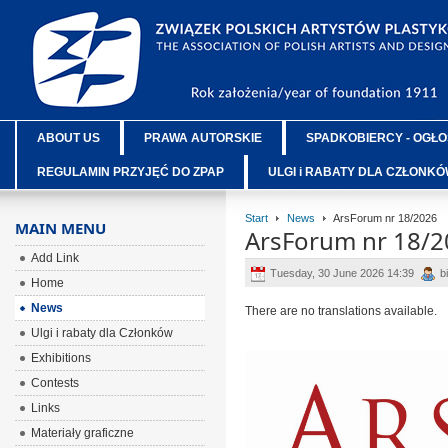
ABOUT US
PRAWA AUTORSKIE
SPADKOBIERCY - OGŁO
REGULAMIN PRZYJĘĆ DO ZPAP
ULGI i RABATY DLA CZŁONK
Start
News
ArsForum nr 18/2026
MAIN MENU
ArsForum nr 18/2
Add Link
Tuesday, 30 June 2026 14:39
b
Home
News
There are no translations available.
Ulgi i rabaty dla Członków
Exhibitions
Contests
Links
Materiały graficzne