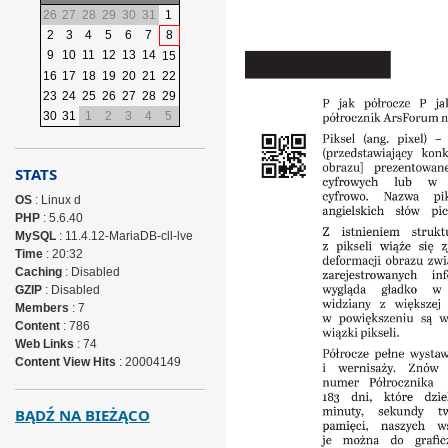
26
27
28
29
30
31
1
2
3
4
5
6
7
8
9
10
11
12
13
14
15
16
17
18
19
20
21
22
23
24
25
26
27
28
29
30
31
1
2
3
4
5
STATS
OS
: Linux d
PHP
: 5.6.40
MySQL
: 11.4.12-MariaDB-cll-lve
Time
: 20:32
Caching
: Disabled
GZIP
: Disabled
Members
: 7
Content
: 786
Web Links
: 74
Content View Hits
: 20004149
BĄDŹ NA BIEŻĄCO