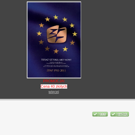
PROMOCJA!
Cena 40 złotych
więcej