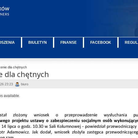
OSZENIA
BIULETYN
FINANSE
FACEBOOK
REGUL
enie dla chętnych
e dla chętnych
026 23:23
biuro
ns available.