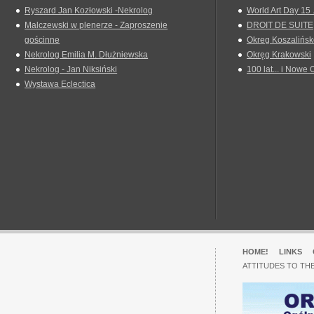
Ryszard Jan Kozłowski -Nekrolog
World Art Day 15 
Malczewski w plenerze - Zaproszenie
DROIT DE SUITE
gościnne
Okreg Koszalińsk
Nekrolog Emilia M. Dłużniewska
Okręg Krakowski
Nekrolog - Jan Niksiński
100 lat... i Nowe 
Wystawa Eclectica
HOME!
LINKS
ATTITUDES TO TH