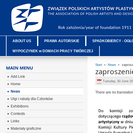
ABOUT US
PRAWA AUTORSKIE
SPADKOBIERCY - OGŁ
WYPOCZYNEK w DOMACH PRACY TWÓRCZEJ
Start
News
zaprosz
MAIN MENU
zaproszeni
Add Link
Tuesday, 30 June 2
Home
News
There are no translatio
Ulgi i rabaty dla Członków
Exhibitions
Contests
Links
Materiały graficzne