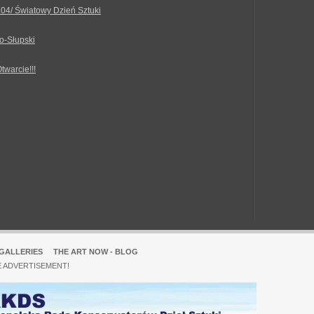
.04/ Światowy Dzień Sztuki
o-Słupski
Otwarcie!!!
GALLERIES
THE ART NOW - BLOG
E ADVERTISEMENT!