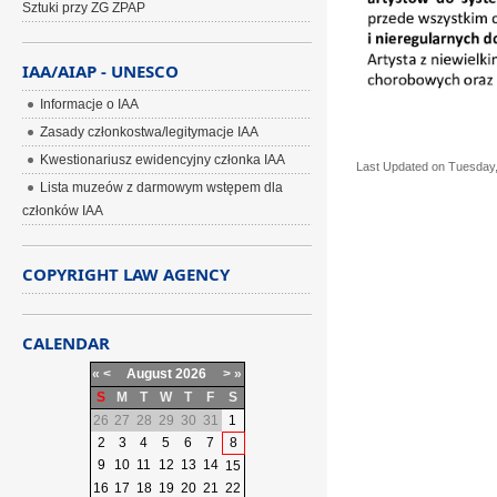
Sztuki przy ZG ZPAP
IAA/AIAP - UNESCO
Informacje o IAA
Zasady członkostwa/legitymacje IAA
Kwestionariusz ewidencyjny członka IAA
Last Updated on Tuesday,
Lista muzeów z darmowym wstępem dla
członków IAA
COPYRIGHT LAW AGENCY
CALENDAR
«
<
August
2026
>
»
S
M
T
W
T
F
S
26
27
28
29
30
31
1
2
3
4
5
6
7
8
9
10
11
12
13
14
15
16
17
18
19
20
21
22