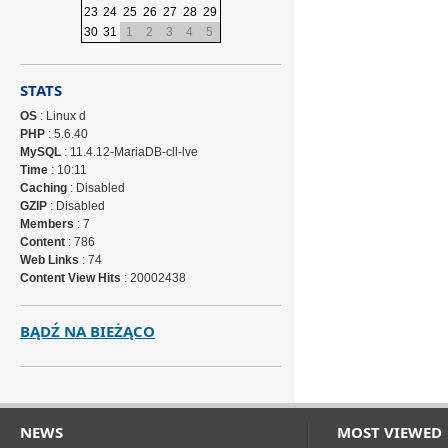
23
24
25
26
27
28
29
30
31
1
2
3
4
5
STATS
OS
: Linux d
PHP
: 5.6.40
MySQL
: 11.4.12-MariaDB-cll-lve
Time
: 10:11
Caching
: Disabled
GZIP
: Disabled
Members
: 7
Content
: 786
Web Links
: 74
Content View Hits
: 20002438
BĄDŹ NA BIEŻĄCO
NEWS
MOST VIEWED