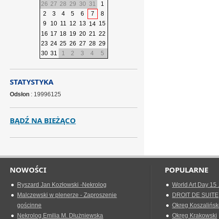
26
27
28
29
30
31
1
2
3
4
5
6
7
8
9
10
11
12
13
15
14
16
17
18
19
20
21
22
23
24
25
26
27
28
29
30
31
1
2
3
4
5
STATYSTYKA
Odsłon
: 19996125
BĄDŹ NA BIEŻĄCO
NOWOŚCI
POPULARNE
Ryszard Jan Kozłowski -Nekrolog
World Art Day 15 
Malczewski w plenerze - Zaproszenie
DROIT DE SUITE
gościnne
Okreg Koszalińsk
Nekrolog Emilia M. Dłużniewska
Okręg Krakowski