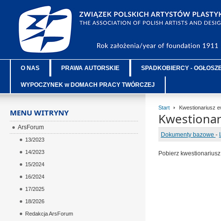
O NAS
PRAWA AUTORSKIE
SPADKOBIERCY - OGŁOSZ
WYPOCZYNEK w DOMACH PRACY TWÓRCZEJ
Start
Kwestionariusz e
MENU WITRYNY
Kwestionar
ArsForum
Dokumenty bazowe
-
13/2023
14/2023
Pobierz kwestionarius
15/2024
16/2024
17/2025
18/2026
Redakcja ArsForum