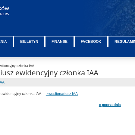
ENIA
BIULETYN
FINANSE
FACEBOOK
REGULAMIN
widencyjny członka IAA
iusz ewidencyjny członka IAA
IAA
z ewidencyjny członka IAA:
kwestionariusz IAA
« poprzednia