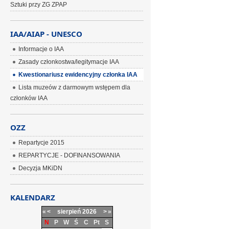
Sztuki przy ZG ZPAP
IAA/AIAP - UNESCO
Informacje o IAA
Zasady członkostwa/legitymacje IAA
Kwestionariusz ewidencyjny członka IAA
Lista muzeów z darmowym wstępem dla
członków IAA
OZZ
Repartycje 2015
REPARTYCJE - DOFINANSOWANIA
Decyzja MKiDN
KALENDARZ
«
<
sierpień
2026
>
»
N
P
W
Ś
C
Pt
S