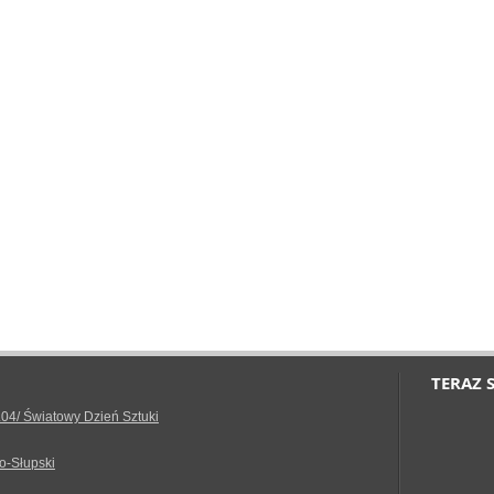
TERAZ 
.04/ Światowy Dzień Sztuki
o-Słupski