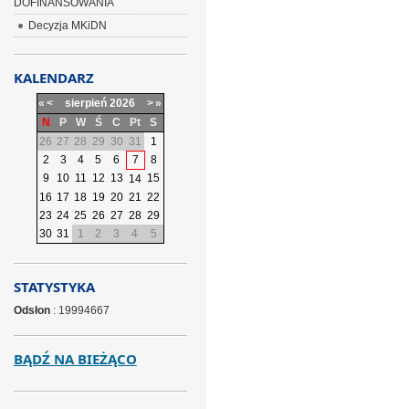
DOFINANSOWANIA
Decyzja MKiDN
KALENDARZ
«
<
sierpień
2026
>
»
N
P
W
Ś
C
Pt
S
26
27
28
29
30
31
1
2
3
4
5
6
7
8
9
10
11
12
13
15
14
16
17
18
19
20
21
22
23
24
25
26
27
28
29
30
31
1
2
3
4
5
STATYSTYKA
Odsłon
: 19994667
BĄDŹ NA BIEŻĄCO