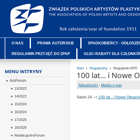
O NAS
PRAWA AUTORSKIE
SPADKOBIERCY - OGŁOSZE
REGULAMIN PRZYJĘĆ DO ZPAP
ULGI i RABATY DLA CZŁONK
Start
Regulaminy
Regulamin KPO
MENU WITRYNY
100 lat... i Nowe O
ArsForum
Aktualności
-
Media o nas
13/2023
14/2023
Salon 24 -->
100 lat... i Nowe Otwarcie
15/2024
16/2024
17/2025
18/2026
Redakcja ArsForum