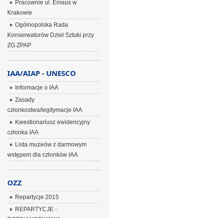
Pracownie ul. Emaus w
Krakowie
Ogólnopolska Rada
Konserwatorów Dzieł Sztuki przy
ZG ZPAP
IAA/AIAP - UNESCO
Informacje o IAA
Zasady
członkostwa/legitymacje IAA
Kwestionariusz ewidencyjny
członka IAA
Lista muzeów z darmowym
wstępem dla członków IAA
OZZ
Repartycje 2015
REPARTYCJE -