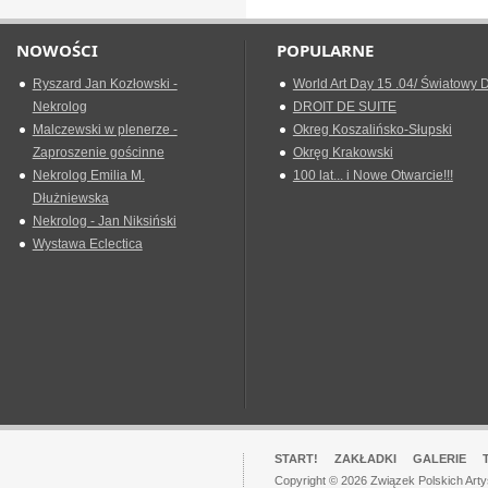
NOWOŚCI
POPULARNE
Ryszard Jan Kozłowski -
World Art Day 15 .04/ Światowy D
Nekrolog
DROIT DE SUITE
Malczewski w plenerze -
Okreg Koszalińsko-Słupski
Zaproszenie gościnne
Okręg Krakowski
Nekrolog Emilia M.
100 lat... i Nowe Otwarcie!!!
Dłużniewska
Nekrolog - Jan Niksiński
Wystawa Eclectica
START!
ZAKŁADKI
GALERIE
Copyright © 2026 Związek Polskich Art