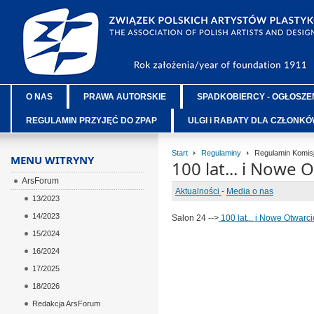
O NAS
PRAWA AUTORSKIE
SPADKOBIERCY - OGŁOSZE
REGULAMIN PRZYJĘĆ DO ZPAP
ULGI i RABATY DLA CZŁONK
Start
Regulaminy
Regulamin Komisj
MENU WITRYNY
100 lat... i Nowe O
ArsForum
Aktualności
-
Media o nas
13/2023
14/2023
Salon 24 -->
100 lat... i Nowe Otwarcie
15/2024
16/2024
17/2025
18/2026
Redakcja ArsForum