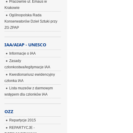
Pracownie ul. Emaus w
Krakowie
Ogólnopolska Rada
Konserwatorów Dzieł Sztuki przy
ZG ZPAP
IAA/AIAP - UNESCO
Informacje o IAA
Zasady
członkostwa/legitymacje IAA
Kwestionariusz ewidencyjny
członka IAA
Lista muzeów z darmowym
wstępem dla członków IAA
OZZ
Repartycje 2015
REPARTYCJE -