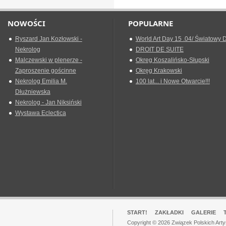
NOWOŚCI
POPULARNE
Ryszard Jan Kozłowski -
World Art Day 15 .04/ Światowy D
Nekrolog
DROIT DE SUITE
Malczewski w plenerze -
Okreg Koszalińsko-Słupski
Zaproszenie gościnne
Okręg Krakowski
Nekrolog Emilia M.
100 lat... i Nowe Otwarcie!!!
Dłużniewska
Nekrolog - Jan Niksiński
Wystawa Eclectica
START!
ZAKŁADKI
GALERIE
Copyright © 2026 Związek Polskich Art