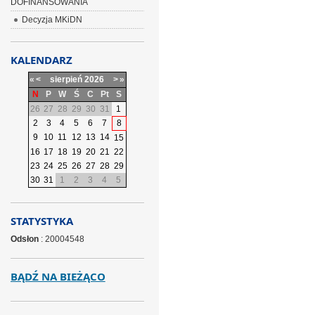
DOFINANSOWANIA
Decyzja MKiDN
KALENDARZ
«
<
sierpień
2026
>
»
N
P
W
Ś
C
Pt
S
26
27
28
29
30
31
1
2
3
4
5
6
7
8
9
10
11
12
13
14
15
16
17
18
19
20
21
22
23
24
25
26
27
28
29
30
31
1
2
3
4
5
STATYSTYKA
Odsłon
: 20004548
BĄDŹ NA BIEŻĄCO