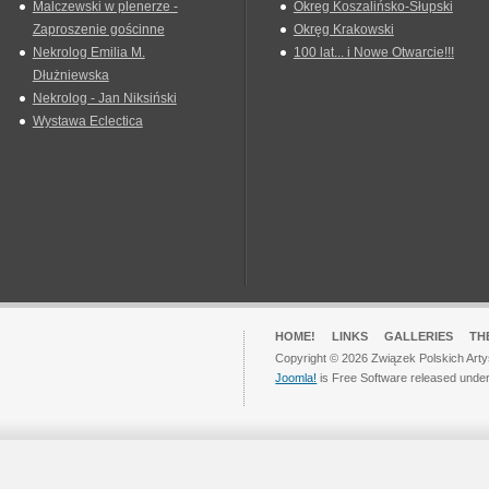
Malczewski w plenerze -
Okreg Koszalińsko-Słupski
Zaproszenie gościnne
Okręg Krakowski
Nekrolog Emilia M.
100 lat... i Nowe Otwarcie!!!
Dłużniewska
Nekrolog - Jan Niksiński
Wystawa Eclectica
HOME!
LINKS
GALLERIES
TH
Copyright © 2026 Związek Polskich Arty
Joomla!
is Free Software released unde