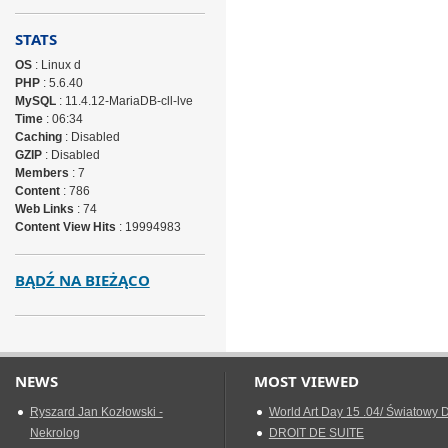
STATS
OS
: Linux d
PHP
: 5.6.40
MySQL
: 11.4.12-MariaDB-cll-lve
Time
: 06:34
Caching
: Disabled
GZIP
: Disabled
Members
: 7
Content
: 786
Web Links
: 74
Content View Hits
: 19994983
BĄDŹ NA BIEŻĄCO
NEWS
MOST VIEWED
Ryszard Jan Kozłowski -
World Art Day 15 .04/ Światowy D
Nekrolog
DROIT DE SUITE