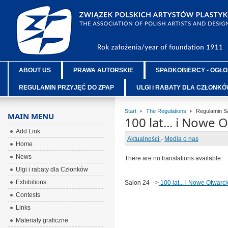
ABOUT US
PRAWA AUTORSKIE
SPADKOBIERCY - OGŁO
REGULAMIN PRZYJĘĆ DO ZPAP
ULGI i RABATY DLA CZŁONK
Start
The Regulations
Regulamin S
MAIN MENU
100 lat... i Nowe O
Add Link
Aktualności
-
Media o nas
Home
News
There are no translations available.
Ulgi i rabaty dla Członków
Exhibitions
Salon 24 -->
100 lat... i Nowe Otwarcie
Contests
Links
Materiały graficzne