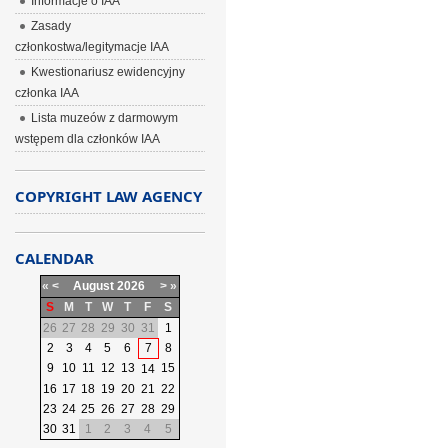
Informacje o IAA
Zasady
członkostwa/legitymacje IAA
Kwestionariusz ewidencyjny
członka IAA
Lista muzeów z darmowym
wstępem dla członków IAA
COPYRIGHT LAW AGENCY
CALENDAR
«
<
August
2026
>
»
S
M
T
W
T
F
S
26
27
28
29
30
31
1
2
3
4
5
6
7
8
9
10
11
12
13
15
14
16
17
18
19
20
21
22
23
24
25
26
27
28
29
30
31
1
2
3
4
5