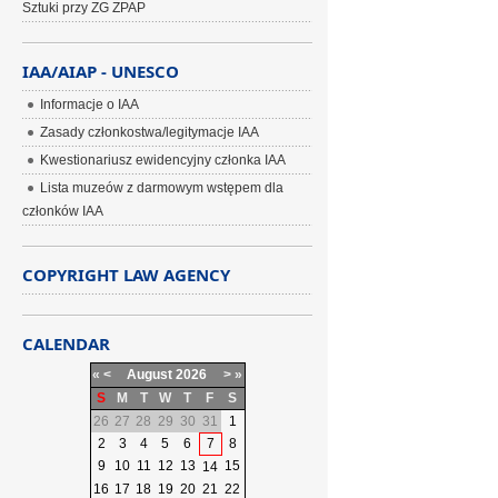
Sztuki przy ZG ZPAP
IAA/AIAP - UNESCO
Informacje o IAA
Zasady członkostwa/legitymacje IAA
Kwestionariusz ewidencyjny członka IAA
Lista muzeów z darmowym wstępem dla
członków IAA
COPYRIGHT LAW AGENCY
CALENDAR
«
<
August
2026
>
»
S
M
T
W
T
F
S
26
27
28
29
30
31
1
2
3
4
5
6
7
8
9
10
11
12
13
15
14
16
17
18
19
20
21
22