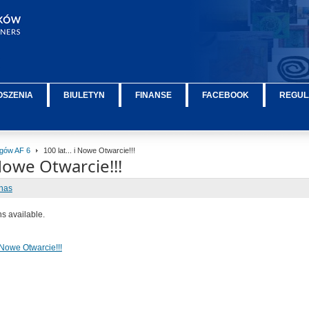
OSZENIA
BIULETYN
FINANSE
FACEBOOK
REGUL
ęgów AF 6
100 lat... i Nowe Otwarcie!!!
 Nowe Otwarcie!!!
nas
ns available.
i Nowe Otwarcie!!!