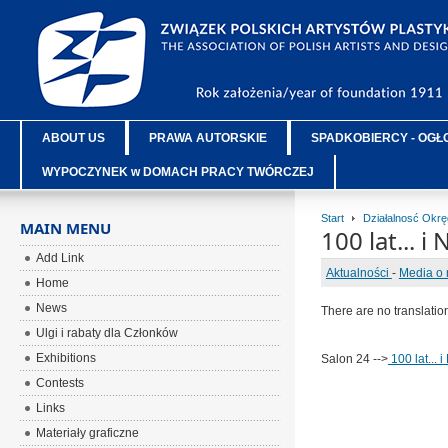
ABOUT US
PRAWA AUTORSKIE
SPADKOBIERCY - OGŁ
WYPOCZYNEK w DOMACH PRACY TWÓRCZEJ
Start
Działalnosć Okr
MAIN MENU
100 lat... i
Add Link
Aktualności
-
Media o 
Home
News
There are no translatio
Ulgi i rabaty dla Członków
Exhibitions
Salon 24 -->
100 lat... 
Contests
Links
Materiały graficzne