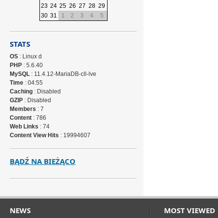
23
24
25
26
27
28
29
30
31
1
2
3
4
5
STATS
OS
: Linux d
PHP
: 5.6.40
MySQL
: 11.4.12-MariaDB-cll-lve
Time
: 04:55
Caching
: Disabled
GZIP
: Disabled
Members
: 7
Content
: 786
Web Links
: 74
Content View Hits
: 19994607
BĄDŹ NA BIEŻĄCO
NEWS
MOST VIEWED