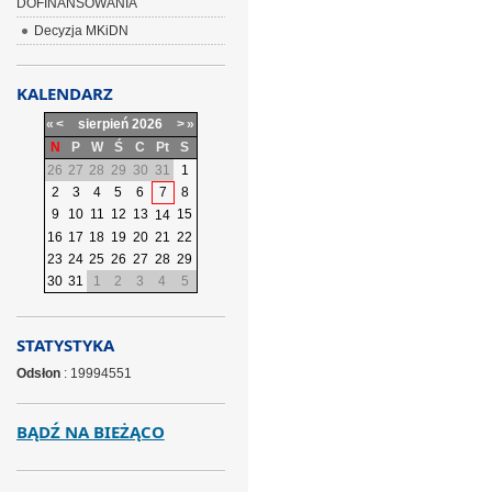
DOFINANSOWANIA
Decyzja MKiDN
KALENDARZ
«
<
sierpień
2026
>
»
N
P
W
Ś
C
Pt
S
26
27
28
29
30
31
1
2
3
4
5
6
7
8
9
10
11
12
13
15
14
16
17
18
19
20
21
22
23
24
25
26
27
28
29
30
31
1
2
3
4
5
STATYSTYKA
Odsłon
: 19994551
BĄDŹ NA BIEŻĄCO