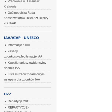
Pracownie ul. Emaus w
Krakowie
Ogólnopolska Rada
Konserwatorów Dzieł Sztuki przy
ZG ZPAP
IAA/AIAP - UNESCO
Informacje o IAA
Zasady
członkostwa/legitymacje IAA
Kwestionariusz ewidencyjny
członka IAA
Lista muzeów z darmowym
wstępem dla członków IAA
OZZ
Repartycje 2015
REPARTYCJE -