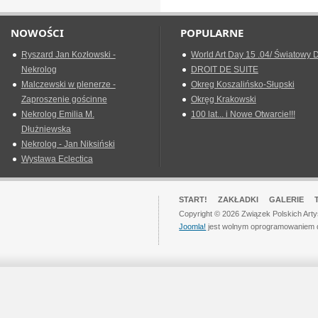
NOWOŚCI
POPULARNE
Ryszard Jan Kozłowski -
World Art Day 15 .04/ Światowy D
Nekrolog
DROIT DE SUITE
Malczewski w plenerze -
Okreg Koszalińsko-Słupski
Zaproszenie gościnne
Okręg Krakowski
Nekrolog Emilia M.
100 lat... i Nowe Otwarcie!!!
Dłużniewska
Nekrolog - Jan Niksiński
Wystawa Eclectica
START!
ZAKŁADKI
GALERIE
Copyright © 2026 Związek Polskich Art
Joomla!
jest wolnym oprogramowaniem 