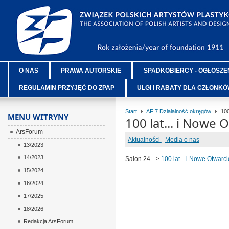
O NAS
PRAWA AUTORSKIE
SPADKOBIERCY - OGŁOSZE
REGULAMIN PRZYJĘĆ DO ZPAP
ULGI i RABATY DLA CZŁONK
Start
AF 7 Działalność okręgów
100 
MENU WITRYNY
100 lat... i Nowe O
ArsForum
Aktualności
-
Media o nas
13/2023
14/2023
Salon 24 -->
100 lat... i Nowe Otwarcie
15/2024
16/2024
17/2025
18/2026
Redakcja ArsForum