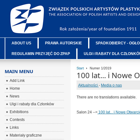
ABOUT US
PRAWA AUTORSKIE
SPADKOBIERCY - OGŁO
REGULAMIN PRZYJĘĆ DO ZPAP
ULGI i RABATY DLA CZŁONK
Start
Numer 1/2019
MAIN MENU
100 lat... i Nowe O
Add Link
Aktualności
-
Media o nas
Home
News
There are no translations available.
Ulgi i rabaty dla Członków
Exhibitions
Salon 24 -->
100 lat... i Nowe Otwarcie
Contests
Links
Materiały graficzne