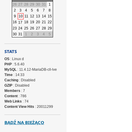
26
27
28
29
30
31
1
2
3
4
5
6
7
8
9
10
11
12
13
14
15
16
18
19
20
21
22
17
23
24
25
26
27
28
29
30
31
1
2
3
4
5
STATS
OS
: Linux d
PHP
: 5.6.40
MySQL
: 11.4.12-MariaDB-cll-lve
Time
: 14:33
Caching
: Disabled
GZIP
: Disabled
Members
: 7
Content
: 786
Web Links
: 74
Content View Hits
: 20011299
BĄDŹ NA BIEŻĄCO