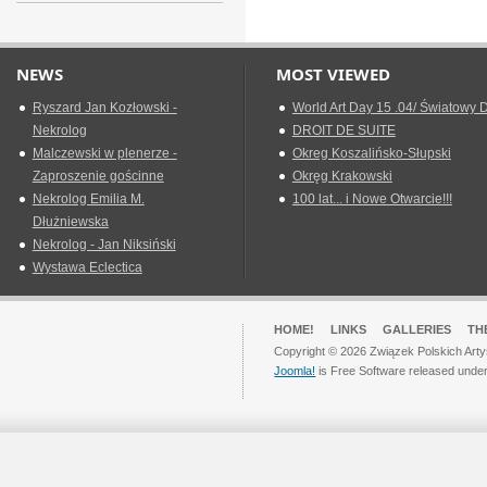
NEWS
MOST VIEWED
Ryszard Jan Kozłowski -
World Art Day 15 .04/ Światowy D
Nekrolog
DROIT DE SUITE
Malczewski w plenerze -
Okreg Koszalińsko-Słupski
Zaproszenie gościnne
Okręg Krakowski
Nekrolog Emilia M.
100 lat... i Nowe Otwarcie!!!
Dłużniewska
Nekrolog - Jan Niksiński
Wystawa Eclectica
HOME!
LINKS
GALLERIES
TH
Copyright © 2026 Związek Polskich Arty
Joomla!
is Free Software released unde