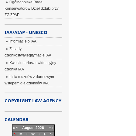
Ogólnopolska Rada
Konserwatorów Dzieł Sztuki przy
ZG ZPAP
IAA/AIAP - UNESCO
Informacje o IAA
Zasady
członkostwa/legitymacje IAA
Kwestionariusz ewidencyjny
członka IAA
Lista muzeów z darmowym
wstępem dla członków IAA
COPYRIGHT LAW AGENCY
CALENDAR
«
<
August
2026
>
»
S
M
T
W
T
F
S