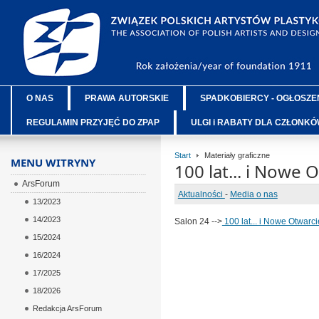
O NAS
PRAWA AUTORSKIE
SPADKOBIERCY - OGŁOSZE
REGULAMIN PRZYJĘĆ DO ZPAP
ULGI i RABATY DLA CZŁONK
Start
Materiały graficzne
MENU WITRYNY
100 lat... i Nowe O
ArsForum
Aktualności
-
Media o nas
13/2023
14/2023
Salon 24 -->
100 lat... i Nowe Otwarcie
15/2024
16/2024
17/2025
18/2026
Redakcja ArsForum