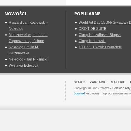
NOWOŚCI
POPULARNE
Ryszard Jan Kozłowski -
World Art Day 15 .04/ Światowy D
Nekrolog
DROIT DE SUITE
Malczewski w plenerze -
Okreg Koszalińsko-Słupski
Zaproszenie gościnne
Okręg Krakowski
Nekrolog Emilia M.
100 lat... i Nowe Otwarcie!!!
Dłużniewska
Nekrolog - Jan Niksiński
Wystawa Eclectica
START!
ZAKŁADKI
GALERIE
Copyright © 2026 Związek Polskich Art
Joomla!
jest wolnym oprogramowaniem 