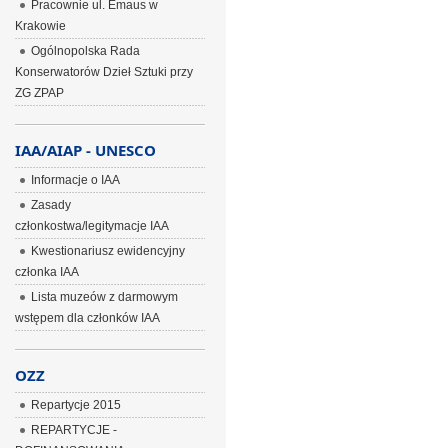
Pracownie ul. Emaus w
Krakowie
Ogólnopolska Rada
Konserwatorów Dzieł Sztuki przy
ZG ZPAP
IAA/AIAP - UNESCO
Informacje o IAA
Zasady
członkostwa/legitymacje IAA
Kwestionariusz ewidencyjny
członka IAA
Lista muzeów z darmowym
wstępem dla członków IAA
OZZ
Repartycje 2015
REPARTYCJE -