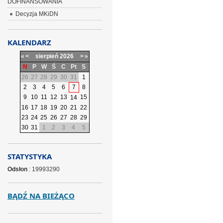
DOFINANSOWANIA
Decyzja MKiDN
KALENDARZ
«
<
sierpień
2026
>
»
N
P
W
Ś
C
Pt
S
26
27
28
29
30
31
1
2
3
4
5
6
7
8
9
10
11
12
13
15
14
16
17
18
19
20
21
22
23
24
25
26
27
28
29
30
31
1
2
3
4
5
STATYSTYKA
Odsłon
: 19993290
BĄDŹ NA BIEŻĄCO