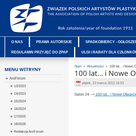
O NAS
PRAWA AUTORSKIE
SPADKOBIERCY - OGŁOSZE
REGULAMIN PRZYJĘĆ DO ZPAP
ULGI i RABATY DLA CZŁONK
Start
Aktualności
100 lat... i Nowe O
MENU WITRYNY
100 lat... i Nowe O
ArsForum
piątek, 23 marca 2012 16:53
13/2023
14/2023
Salon 24 -->
100 lat... i Nowe Otwarcie
15/2024
16/2024
17/2025
18/2026
Redakcja ArsForum