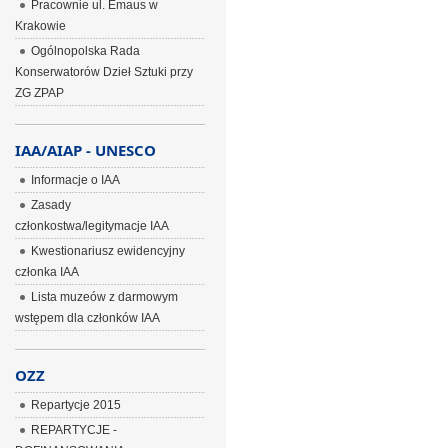
Pracownie ul. Emaus w
Krakowie
Ogólnopolska Rada
Konserwatorów Dzieł Sztuki przy
ZG ZPAP
IAA/AIAP - UNESCO
Informacje o IAA
Zasady
członkostwa/legitymacje IAA
Kwestionariusz ewidencyjny
członka IAA
Lista muzeów z darmowym
wstępem dla członków IAA
OZZ
Repartycje 2015
REPARTYCJE -