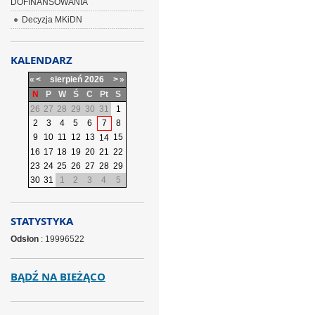
DOFINANSOWANIA
Decyzja MKiDN
KALENDARZ
«
<
sierpień
2026
>
»
N
P
W
Ś
C
Pt
S
26
27
28
29
30
31
1
2
3
4
5
6
7
8
9
10
11
12
13
15
14
16
17
18
19
20
21
22
23
24
25
26
27
28
29
30
31
1
2
3
4
5
STATYSTYKA
Odsłon
: 19996522
BĄDŹ NA BIEŻĄCO