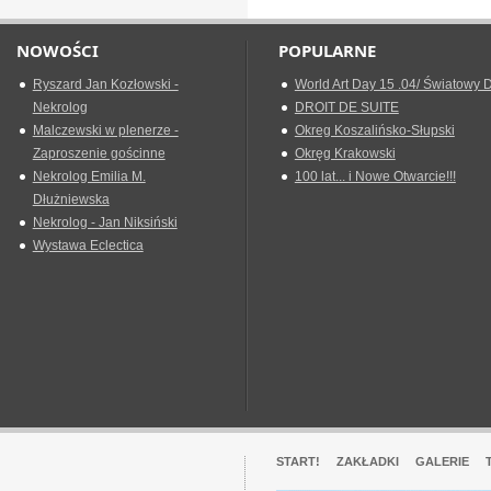
NOWOŚCI
POPULARNE
Ryszard Jan Kozłowski -
World Art Day 15 .04/ Światowy D
Nekrolog
DROIT DE SUITE
Malczewski w plenerze -
Okreg Koszalińsko-Słupski
Zaproszenie gościnne
Okręg Krakowski
Nekrolog Emilia M.
100 lat... i Nowe Otwarcie!!!
Dłużniewska
Nekrolog - Jan Niksiński
Wystawa Eclectica
START!
ZAKŁADKI
GALERIE