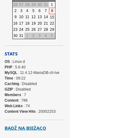
26
27
28
29
30
31
1
2
3
4
5
6
7
8
9
10
11
12
13
14
15
16
17
18
19
20
21
22
23
24
25
26
27
28
29
30
31
1
2
3
4
5
STATS
OS
: Linux d
PHP
: 5.6.40
MySQL
: 11.4.12-MariaDB-cll-lve
Time
: 09:22
Caching
: Disabled
GZIP
: Disabled
Members
: 7
Content
: 786
Web Links
: 74
Content View Hits
: 20002253
BĄDŹ NA BIEŻĄCO