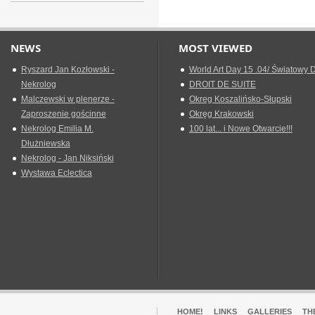
NEWS
MOST VIEWED
Ryszard Jan Kozłowski -
World Art Day 15 .04/ Światowy D
Nekrolog
DROIT DE SUITE
Malczewski w plenerze -
Okreg Koszalińsko-Słupski
Zaproszenie gościnne
Okręg Krakowski
Nekrolog Emilia M.
100 lat... i Nowe Otwarcie!!!
Dłużniewska
Nekrolog - Jan Niksiński
Wystawa Eclectica
HOME!
LINKS
GALLERIES
TH