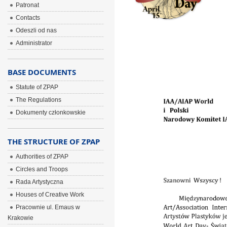
ÂÂÂ
Patronat
ÂÂÂ
Contacts
Odeszli od nas
ÂÂÂ
Administrator
BASE DOCUMENTS
Statute of ZPAP
The Regulations
Dokumenty członkowskie
THE STRUCTURE OF ZPAP
Authorities of ZPAP
Circles and Troops
Rada Artystyczna
Houses of Creative Work
Pracownie ul. Emaus w
Krakowie