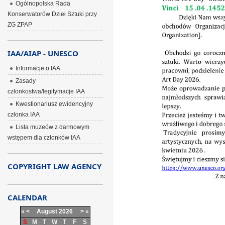
Ogólnopolska Rada
Konserwatorów Dzieł Sztuki przy
ZG ZPAP
IAA/AIAP - UNESCO
Informacje o IAA
Zasady
członkostwa/legitymacje IAA
Kwestionariusz ewidencyjny
członka IAA
Lista muzeów z darmowym
wstępem dla członków IAA
COPYRIGHT LAW AGENCY
CALENDAR
«
<
August
2026
>
»
S
M
T
W
T
F
S