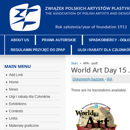
ABOUT US
PRAWA AUTORSKIE
SPADKOBIERCY - OGŁO
REGULAMIN PRZYJĘĆ DO ZPAP
ULGI i RABATY DLA CZŁONK
Start
APA - tariff
MAIN MENU
World Art Day 15 
Add Link
Dokumenty bazowe
-
IAA
Home
News
There are no translations available.
Ulgi i rabaty dla Członków
Exhibitions
ÂÂÂ
Contests
ÂÂÂ
Links
ÂÂÂ
Materiały graficzne