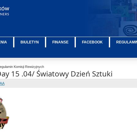
ENIA
BIULETYN
FINANSE
FACEBOOK
REGULAMIN
gulamin Komisji Rewizyjnych
ay 15 .04/ Światowy Dzień Sztuki
IAA
ÂÂÂÂÂ
ÂÂÂÂÂ
ÂÂÂÂÂ
ÂÂÂÂÂ
ÂÂÂÂÂ