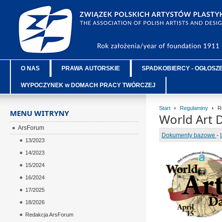
O NAS
PRAWA AUTORSKIE
SPADKOBIERCY - OGŁOSZ
WYPOCZYNEK w DOMACH PRACY TWÓRCZEJ
Start
Regulaminy
Re
MENU WITRYNY
World Art D
ArsForum
Dokumenty bazowe
-
13/2023
14/2023
15/2024
16/2024
17/2025
18/2026
Redakcja ArsForum