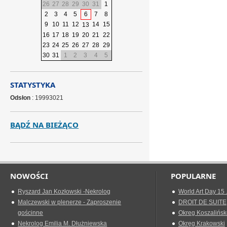
26
27
28
29
30
31
1
2
3
4
5
6
7
8
9
10
11
12
14
15
13
16
17
18
19
20
21
22
23
24
25
26
27
28
29
30
31
1
2
3
4
5
STATYSTYKA
Odsłon
: 19993021
BĄDŹ NA BIEŻĄCO
NOWOŚCI
POPULARNE
Ryszard Jan Kozłowski -Nekrolog
World Art Day 15 
Malczewski w plenerze - Zaproszenie
DROIT DE SUITE
gościnne
Okreg Koszalińsk
Nekrolog Emilia M. Dłużniewska
Okręg Krakowski