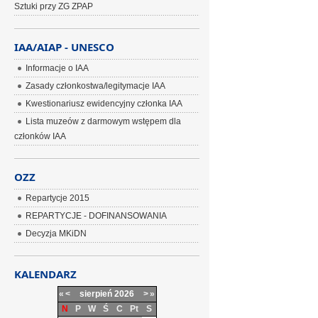
Sztuki przy ZG ZPAP
IAA/AIAP - UNESCO
Informacje o IAA
Zasady członkostwa/legitymacje IAA
Kwestionariusz ewidencyjny członka IAA
Lista muzeów z darmowym wstępem dla
członków IAA
OZZ
Repartycje 2015
REPARTYCJE - DOFINANSOWANIA
Decyzja MKiDN
KALENDARZ
«
<
sierpień
2026
>
»
N
P
W
Ś
C
Pt
S