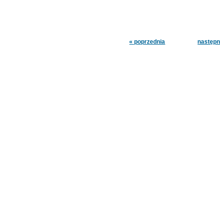
« poprzednia
następn