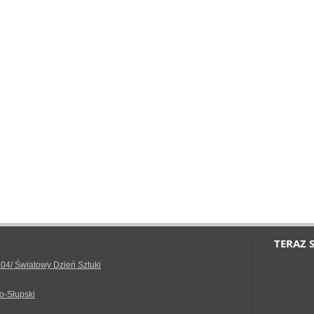
TERAZ 
.04/ Światowy Dzień Sztuki
o-Słupski