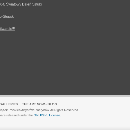
.04/ Światowy Dzień Sztuki
o-Słupski
Otwarcie!!!
GALLERIES
THE ART NOW - BLOG
ązek Polskich Artystów Plastyków. All Rights Reserved.
ware released under the
GNU/GPL License.