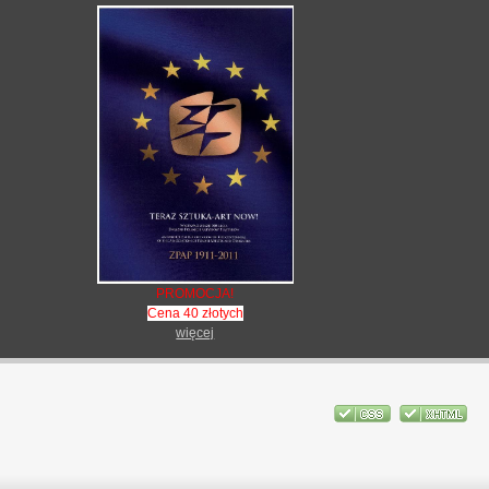
PROMOCJA!
Cena 40 złotych
więcej