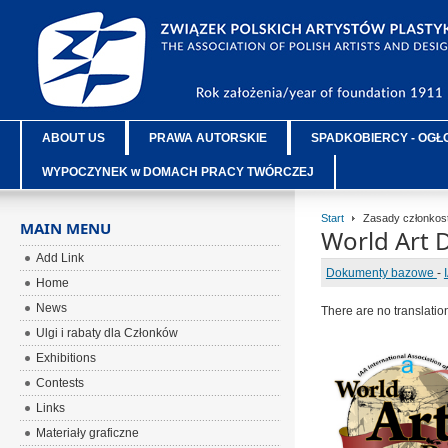
ABOUT US
PRAWA AUTORSKIE
SPADKOBIERCY - OGŁ
WYPOCZYNEK w DOMACH PRACY TWÓRCZEJ
Start
Zasady członkost
MAIN MENU
World Art D
Add Link
Dokumenty bazowe
-
Home
News
There are no translatio
Ulgi i rabaty dla Członków
Exhibitions
Contests
Links
Materiały graficzne