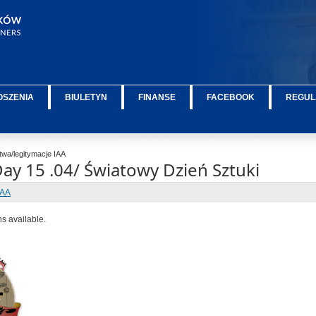
OSZENIA
BIULETYN
FINANSE
FACEBOOK
REGUL
wa/legitymacje IAA
ay 15 .04/ Światowy Dzień Sztuki
IAA
ns available.
ÂÂÂÂÂ
ÂÂÂÂÂ
ÂÂÂÂÂ