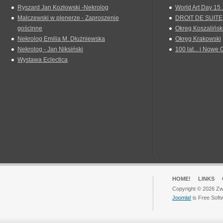
Ryszard Jan Kozłowski -Nekrolog
World Art Day 15 
Malczewski w plenerze - Zaproszenie
DROIT DE SUITE
gościnne
Okreg Koszalińsk
Nekrolog Emilia M. Dłużniewska
Okręg Krakowski
Nekrolog - Jan Niksiński
100 lat... i Nowe 
Wystawa Eclectica
HOME!
LINKS
Copyright © 2026 Zwi
Joomla!
is Free Soft