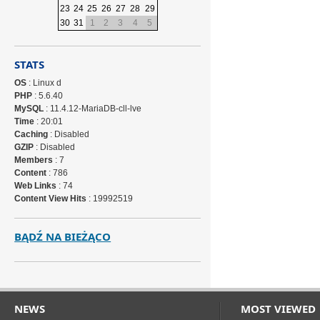
23
24
25
26
27
28
29
30
31
1
2
3
4
5
STATS
OS
: Linux d
PHP
: 5.6.40
MySQL
: 11.4.12-MariaDB-cll-lve
Time
: 20:01
Caching
: Disabled
GZIP
: Disabled
Members
: 7
Content
: 786
Web Links
: 74
Content View Hits
: 19992519
BĄDŹ NA BIEŻĄCO
NEWS
MOST VIEWED