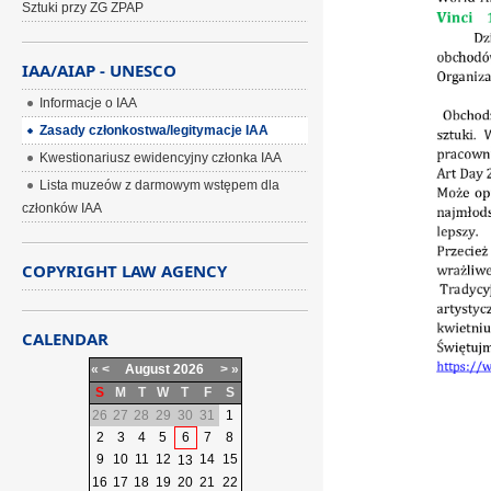
Sztuki przy ZG ZPAP
IAA/AIAP - UNESCO
Informacje o IAA
Zasady członkostwa/legitymacje IAA
Kwestionariusz ewidencyjny członka IAA
Lista muzeów z darmowym wstępem dla
członków IAA
COPYRIGHT LAW AGENCY
CALENDAR
«
<
August
2026
>
»
S
M
T
W
T
F
S
26
27
28
29
30
31
1
2
3
4
5
6
7
8
9
10
11
12
14
15
13
16
17
18
19
20
21
22