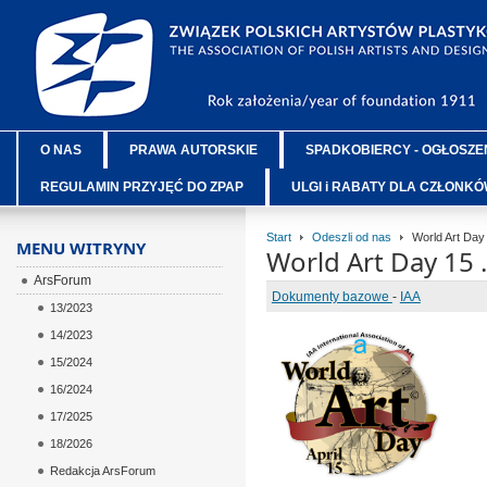
O NAS
PRAWA AUTORSKIE
SPADKOBIERCY - OGŁOSZE
REGULAMIN PRZYJĘĆ DO ZPAP
ULGI i RABATY DLA CZŁONK
Start
Odeszli od nas
World Art Day 
MENU WITRYNY
World Art Day 15 
ArsForum
Dokumenty bazowe
-
IAA
13/2023
14/2023
ÂÂÂ
15/2024
ÂÂÂ
16/2024
ÂÂÂ
17/2025
ÂÂÂ
18/2026
ÂÂÂ
Redakcja ArsForum