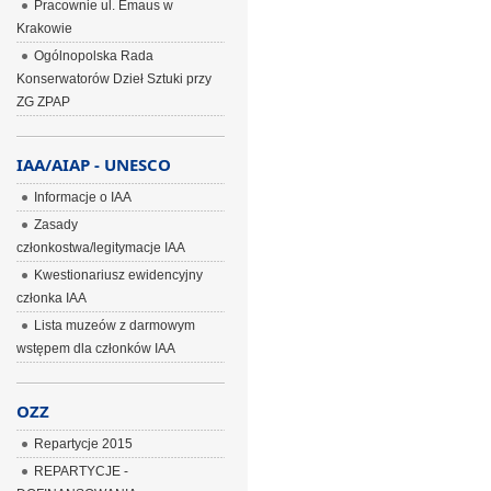
Pracownie ul. Emaus w
Krakowie
Ogólnopolska Rada
Konserwatorów Dzieł Sztuki przy
ZG ZPAP
IAA/AIAP - UNESCO
Informacje o IAA
Zasady
członkostwa/legitymacje IAA
Kwestionariusz ewidencyjny
członka IAA
Lista muzeów z darmowym
wstępem dla członków IAA
OZZ
Repartycje 2015
REPARTYCJE -