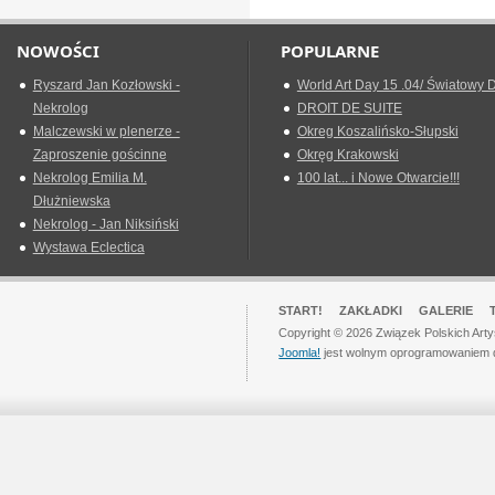
NOWOŚCI
POPULARNE
Ryszard Jan Kozłowski -
World Art Day 15 .04/ Światowy D
Nekrolog
DROIT DE SUITE
Malczewski w plenerze -
Okreg Koszalińsko-Słupski
Zaproszenie gościnne
Okręg Krakowski
Nekrolog Emilia M.
100 lat... i Nowe Otwarcie!!!
Dłużniewska
Nekrolog - Jan Niksiński
Wystawa Eclectica
START!
ZAKŁADKI
GALERIE
Copyright © 2026 Związek Polskich Art
Joomla!
jest wolnym oprogramowaniem 