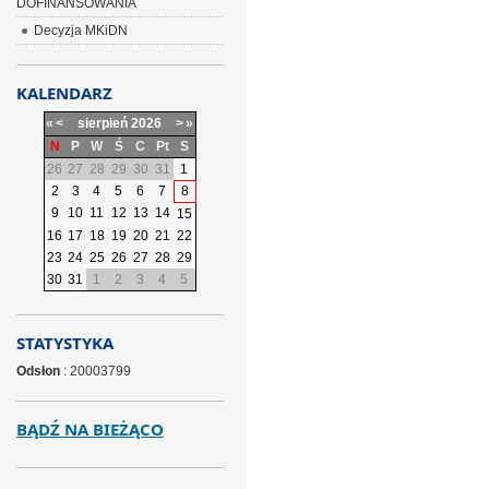
DOFINANSOWANIA
Decyzja MKiDN
KALENDARZ
«
<
sierpień
2026
>
»
N
P
W
Ś
C
Pt
S
26
27
28
29
30
31
1
2
3
4
5
6
7
8
9
10
11
12
13
14
15
16
17
18
19
20
21
22
23
24
25
26
27
28
29
30
31
1
2
3
4
5
STATYSTYKA
Odsłon
: 20003799
BĄDŹ NA BIEŻĄCO