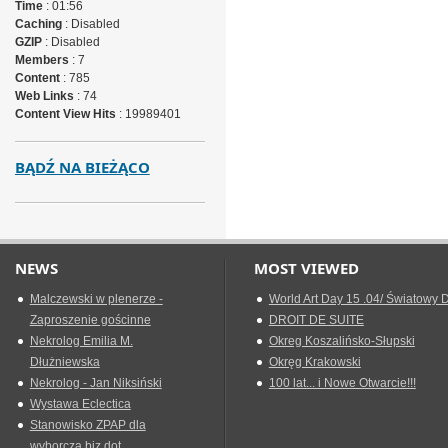
Time
: 01:56
Caching
: Disabled
GZIP
: Disabled
Members
: 7
Content
: 785
Web Links
: 74
Content View Hits
: 19989401
BĄDŹ NA BIEŻĄCO
NEWS
MOST VIEWED
Malczewski w plenerze -
World Art Day 15 .04/ Światowy D
Zaproszenie gościnne
DROIT DE SUITE
Nekrolog Emilia M.
Okreg Koszalińsko-Słupski
Dłużniewska
Okręg Krakowski
Nekrolog - Jan Niksiński
100 lat... i Nowe Otwarcie!!!
Wystawa Eclectica
Stanowisko ZPAP dla
wyborcza.biz dot.