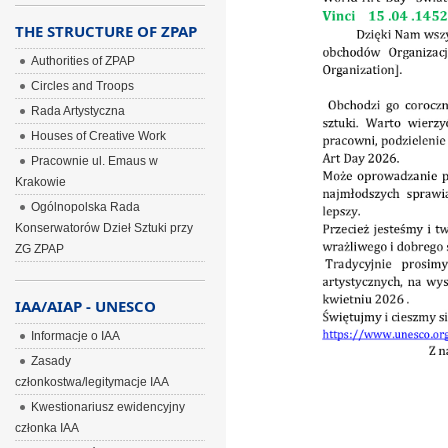
THE STRUCTURE OF ZPAP
Authorities of ZPAP
Circles and Troops
Rada Artystyczna
Houses of Creative Work
Pracownie ul. Emaus w
Krakowie
Ogólnopolska Rada
Konserwatorów Dzieł Sztuki przy
ZG ZPAP
IAA/AIAP - UNESCO
Informacje o IAA
Zasady
członkostwa/legitymacje IAA
Kwestionariusz ewidencyjny
członka IAA