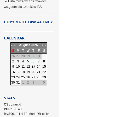
Lista muzeów z darmowym
wstępem dla członków IAA
COPYRIGHT LAW AGENCY
CALENDAR
«
<
August
2026
>
»
S
M
T
W
T
F
S
26
27
28
29
30
31
1
2
3
4
5
6
7
8
9
10
11
12
14
15
13
16
17
18
19
20
21
22
23
24
25
26
27
28
29
30
31
1
2
3
4
5
STATS
OS
: Linux d
PHP
: 5.6.40
MySQL
: 11.4.12-MariaDB-cll-lve