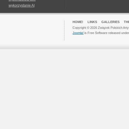
wykorzystanie AI
HOME!
LINKS
GALLERIES
TH
Copyright © 2026 Związek Polskich Arty
Joomla!
is Free Software released unde