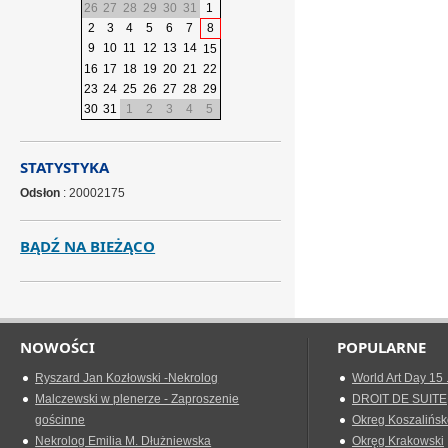
26
27
28
29
30
31
1
2
3
4
5
6
7
8
9
10
11
12
13
14
15
16
17
18
19
20
21
22
23
24
25
26
27
28
29
30
31
1
2
3
4
5
STATYSTYKA
Odsłon
: 20002175
BĄDŹ NA BIEŻĄCO
NOWOŚCI
POPULARNE
Ryszard Jan Kozłowski -Nekrolog
World Art Day 15 
Malczewski w plenerze - Zaproszenie
DROIT DE SUITE
gościnne
Okreg Koszalińsk
Nekrolog Emilia M. Dłużniewska
Okręg Krakowski