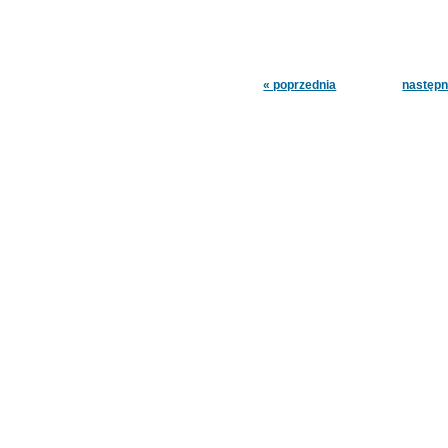
« poprzednia
następn