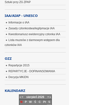
Sztuki przy ZG ZPAP
IAA/AIAP - UNESCO
Informacje o IAA
Zasady członkostwa/legitymacje IAA
Kwestionariusz ewidencyjny członka IAA
Lista muzeów z darmowym wstępem dla
członków IAA
OZZ
Repartycje 2015
REPARTYCJE - DOFINANSOWANIA
Decyzja MKiDN
KALENDARZ
«
<
sierpień
2026
>
»
N
P
W
Ś
C
Pt
S