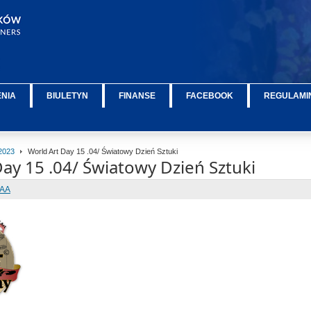
ENIA
BIULETYN
FINANSE
FACEBOOK
REGULAMIN
2023
World Art Day 15 .04/ Światowy Dzień Sztuki
ay 15 .04/ Światowy Dzień Sztuki
IAA
ÂÂÂÂÂ
ÂÂÂÂÂ
ÂÂÂÂÂ
ÂÂÂÂÂ
ÂÂÂÂÂ