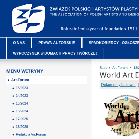
O NAS
PRAWA AUTORSKIE
SPADKOBIERCY - OGŁOSZ
WYPOCZYNEK w DOMACH PRACY TWÓRCZEJ
Start
ArsForum
13/
MENU WITRYNY
World Art D
ArsForum
Dokumenty bazowe
-
13/2023
14/2023
15/2024
16/2024
17/2025
18/2026
Redakcja ArsForum