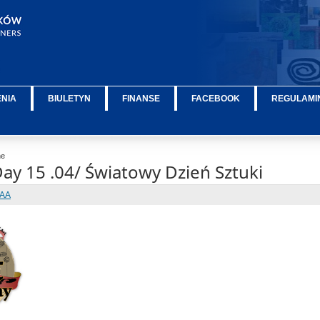
ENIA
BIULETYN
FINANSE
FACEBOOK
REGULAMIN
ne
ay 15 .04/ Światowy Dzień Sztuki
IAA
ÂÂÂÂÂ
ÂÂÂÂÂ
ÂÂÂÂÂ
ÂÂÂÂÂ
ÂÂÂÂÂ