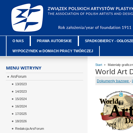
O NAS
PRAWA AUTORSKIE
SPADKOBIERCY - OGŁOSZ
WYPOCZYNEK w DOMACH PRACY TWÓRCZEJ
Start
Materiały graficz
MENU WITRYNY
World Art D
ArsForum
Dokumenty bazowe
-
13/2023
14/2023
15/2024
16/2024
17/2025
18/2026
Redakcja ArsForum