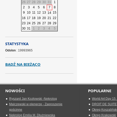
26
27
28
29
30
31
1
2
3
4
5
6
7
8
9
10
11
12
13
15
14
16
17
18
19
20
21
22
23
24
25
26
27
28
29
30
31
1
2
3
4
5
STATYSTYKA
Odsłon
: 19993965
BĄDŹ NA BIEŻĄCO
NOWOŚCI
POPULARNE
Ryszard Jan Kozłowski -Nekrolog
World Art Day 15 
Malczewski w plenerze - Zaproszenie
DROIT DE SUITE
gościnne
Okreg Koszalińsk
Nekrolog Emilia M. Dłużniewska
Okręg Krakowski