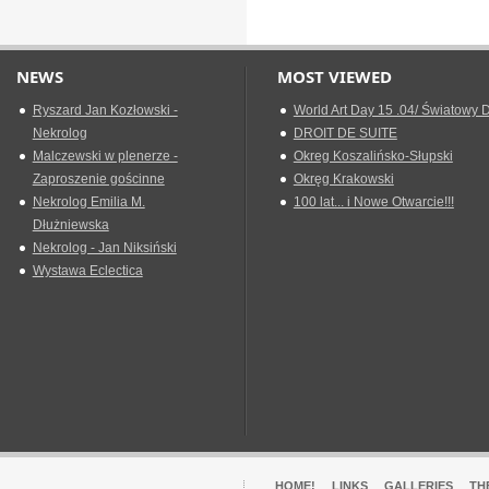
NEWS
MOST VIEWED
Ryszard Jan Kozłowski -
World Art Day 15 .04/ Światowy D
Nekrolog
DROIT DE SUITE
Malczewski w plenerze -
Okreg Koszalińsko-Słupski
Zaproszenie gościnne
Okręg Krakowski
Nekrolog Emilia M.
100 lat... i Nowe Otwarcie!!!
Dłużniewska
Nekrolog - Jan Niksiński
Wystawa Eclectica
HOME!
LINKS
GALLERIES
TH