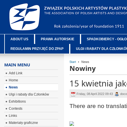
ABOUT US
PRAWA AUTORSKIE
SPADKOBIERCY - OGŁO
REGULAMIN PRZYJĘĆ DO ZPAP
ULGI i RABATY DLA CZŁONK
Start
News
MAIN MENU
Nowiny
Add Link
15 kwietnia ja
Home
News
Friday, 08 April 2022 09:43
doc
Ulgi i rabaty dla Członków
Exhibitions
There are no translat
Contests
Links
Materiały graficzne