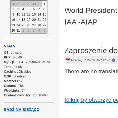
26
27
28
29
30
31
1
World President
2
3
4
5
6
7
8
9
10
11
12
13
14
15
16
18
19
20
21
22
IAA -AIAP
17
23
24
25
26
27
28
29
30
31
1
2
3
4
5
STATS
Zaproszenie do 
OS
: Linux d
PHP
: 5.6.40
Monday, 07 March 2022 12:27
MySQL
: 11.4.12-MariaDB-cll-lve
Time
: 07:05
There are no translat
Caching
: Disabled
GZIP
: Disabled
Members
: 7
Content
: 786
Web Links
: 74
Content View Hits
: 20010463
Kliknij by otworzyć 
BĄDŹ NA BIEŻĄCO