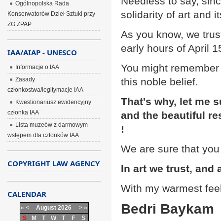
Needless to say, sinc
Ogólnopolska Rada
solidarity of art and
Konserwatorów Dzieł Sztuki przy
ZG ZPAP
As you know, we trust
early hours of April 
IAA/AIAP - UNESCO
You might remember t
Informacje o IAA
Zasady
this noble belief.
członkostwa/legitymacje IAA
That's why, let me 
Kwestionariusz ewidencyjny
członka IAA
and the beautiful re
Lista muzeów z darmowym
!
wstępem dla członków IAA
We are sure that you 
COPYRIGHT LAW AGENCY
In art we trust, and
With my warmest feel
CALENDAR
Bedri Baykam
«
<
August
2026
>
»
S
M
T
W
T
F
S